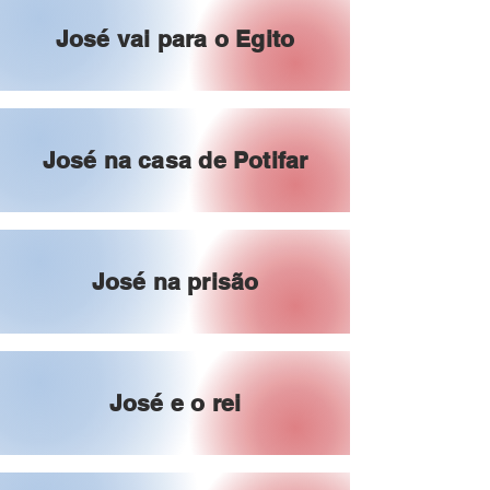
José vai para o Egito
José na casa de Potifar
José na prisão
José e o rei