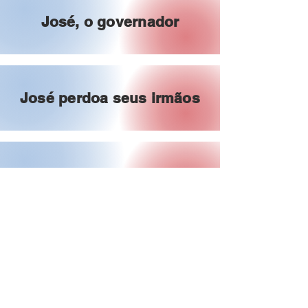
José, o governador
José perdoa seus irmãos
O nascimento de Moisés
Deus fala com Moisés