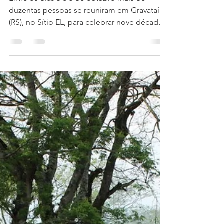
13 de out. de 2025
3 min de leitura
O Fogo não se Apagará:
90 Anos da Divisão RS
Entre os dias 3 e 5 de outubro mais de
duzentas pessoas se reuniram em Gravataí
(RS), no Sítio EL, para celebrar nove décadas
de história e missão do Exército de Salvação
na Divisão RS. Com o tema “O Fogo não se
apagará”, inspirado em Levítico 6:12-13, o
Congresso dos 90 anos foi um tempo de
profunda adoração, comunhão e renovação
espiritual. Os convidados especiais, Capitães
Alex e Carolina Yanez, do Território Central
dos EUA, foram grandemente usados por
Deus para ministra