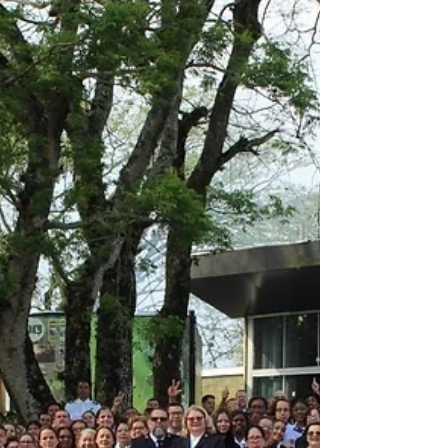
global renovado de pessoas capacitadas,
equipadas para compartilhar o amor de
Cristo e o poder transformador de Deus em
comunidades locais ao redor do mundo em
três áreas - Pessoas, Missão e Legado".
Apelo Global do General à Ação Em
setembro de 2025, como parte do Compass
, o Gen