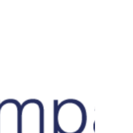
o propósito permaneceu o mesmo. Cada
gesto, cada oração e cada ato de serviço
foram cons