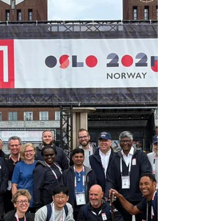
(RS), no Sítio EL, para celebrar nove décadas
de história e missão do Exército de Salvação
na Divisão RS. Com o tema “O Fogo não se
apagará”, inspirado em Levítico 6:12-13, o
Congresso dos 90 anos foi um tempo de
profunda adoração, comunhão e renovação
espiritual. Os convidados especiais, Capitães
Alex e Carolina Yanez, do Território Central
dos EUA, foram grandemente usados por
Deus para ministra