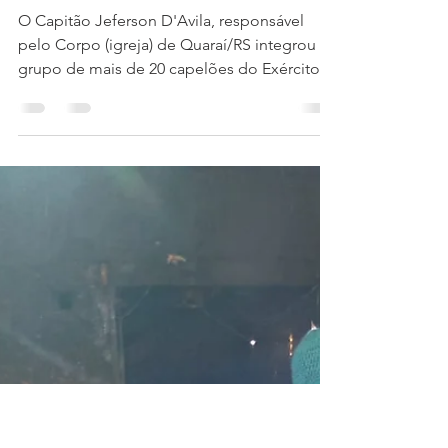
8 de out. de 2025
2 min de leitura
Uma Copa do Mundo
diferente na Noruega
O Capitão Jeferson D'Avila, responsável
pelo Corpo (igreja) de Quaraí/RS integrou o
grupo de mais de 20 capelões do Exército
de Salvação...