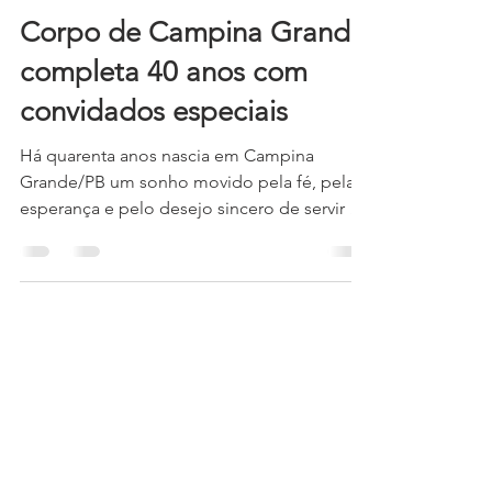
30 de out. de 2025
2 min de leitura
Corpo de Campina Grande
completa 40 anos com
convidados especiais
Há quarenta anos nascia em Campina
Grande/PB um sonho movido pela fé, pela
esperança e pelo desejo sincero de servir a
Deus e ao próximo. Desde então, o Exército
de Salvação em Campina Grande tem sido
um símbolo de amor, dedicação e
compromisso com o Reino de Deus,
levando conforto espiritual, apoio social e
mensagens de salvação a inúmeras vidas. A
congregação reunida O tempo passou, mas