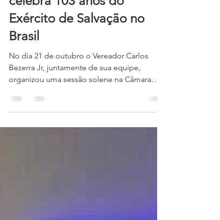
Municipal de São Paulo
celebra 103 anos do
Exército de Salvação no
Brasil
No dia 21 de outubro o Vereador Carlos
Bezerra Jr, juntamente de sua equipe,
organizou uma sessão solene na Câmara
Municipal de São Paulo pelos 103 anos de
serviço do Exército de Salvação no Brasil, e
160 anos no mundo. A solenidade contou
com a presença de Oficiais, soldados e
membros dos corpos (igrejas) da Divisão de
São Paulo, funcionários, voluntários,
doadores e usuários dos projetos sociais,
bem como a Liderança do Território do
Brasil. A Banda do Corpo Central abriu a