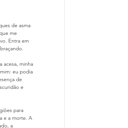
aques de asma 
 que me 
vo. Entra em 
abraçando.
a acesa, minha 
a mim: eu podia 
resença de 
scuridão e 
giões para 
a e a morte. A 
ado, a 