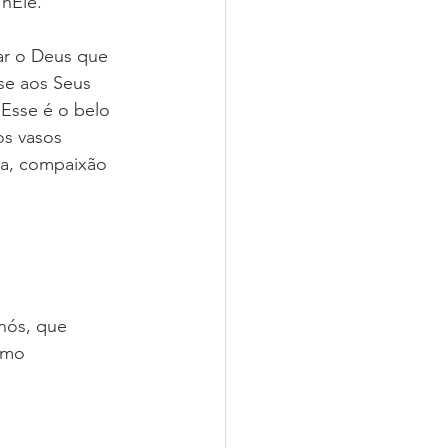
 nEle.
ar o Deus que 
se aos Seus 
 Esse é o belo 
s vasos 
ça, compaixão 
nós, que 
omo 