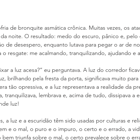
ria de bronquite asmática crônica. Muitas vezes, os at
 da noite. O resultado: medo do escuro, pânico e, pelo
o de desespero, enquanto lutava para pegar o ar de no
 o resgate: me acalmando, tranquilizando, ajudando e 
ar a luz acesa?” eu perguntava. A luz do corredor ficav
z, brilhando pela fresta da porta, significava muito par
 era tão opressiva, e a luz representava a realidade da p
 tranquilizava, lembrava e, acima de tudo, dissipava a e
de luz!
, a luz e a escuridão têm sido usadas por culturas e reli
bem e o mal, o puro e o impuro, o certo e o errado, a vid
o bem triunfa sobre o mal, o certo prevalece sobre o err