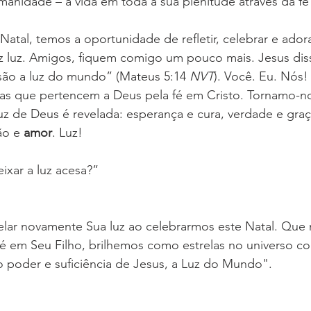
anidade – a vida em toda a sua plenitude através da fé
Natal, temos a oportunidade de refletir, celebrar e ador
az luz. Amigos, fiquem comigo um pouco mais. Jesus dis
são a luz do mundo” (Mateus 5:14 
NVT
). Você. Eu. Nós!
as que pertencem a Deus pela fé em Cristo. Tornamo-no
luz de Deus é revelada: esperança e cura, verdade e gra
ão e 
amor
. Luz!  
ixar a luz acesa?”
lar novamente Sua luz ao celebrarmos este Natal. Que 
é em Seu Filho, brilhemos como estrelas no universo c
o poder e suficiência de Jesus, a Luz do Mundo".