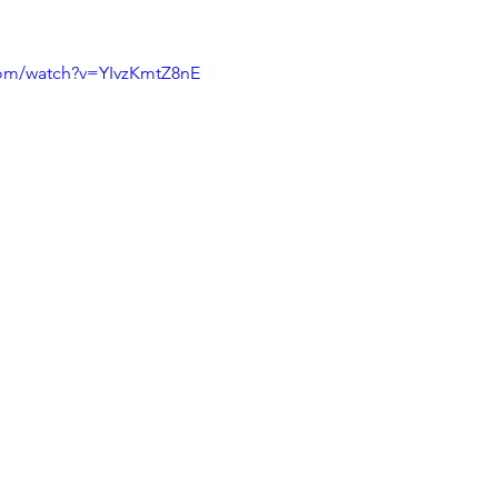
160 Anos
Música
Salvashopping
Candidatos
com/watch?v=YIvzKmtZ8nE
usicais
Programas
Pessoal