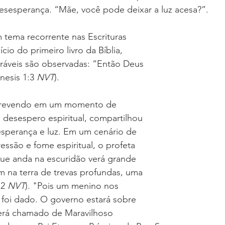
esesperança. “Mãe, você pode deixar a luz acesa?”.
 tema recorrente nas Escrituras 
cio do primeiro livro da Bíblia, 
ráveis são observadas: “Então Deus 
nesis 1:3 
NVT
).
escrevendo em um momento de 
e desespero espiritual, compartilhou 
perança e luz. Em um cenário de 
essão e fome espiritual, o profeta 
ue anda na escuridão verá grande 
em na terra de trevas profundas, uma 
:2 
NVT
). "Pois um menino nos 
 foi dado. O governo estará sobre 
erá chamado de Maravilhoso 