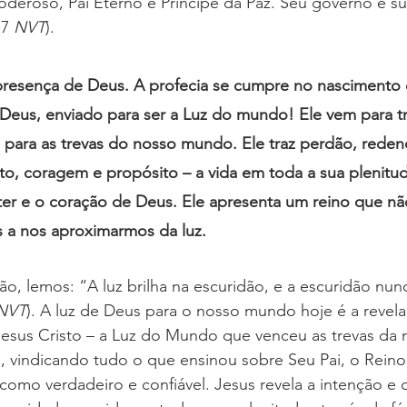
deroso, Pai Eterno e Príncipe da Paz. Seu governo e su
-7 
NVT
).
 presença de Deus. A profecia se cumpre no nascimento 
 Deus, enviado para ser a Luz do mundo! Ele vem para tr
para as trevas do nosso mundo. Ele traz perdão, redenç
to, coragem e propósito – a vida em toda a sua plenitude
áter e o coração de Deus. Ele apresenta um reino que não
 a nos aproximarmos da luz.
, lemos: “A luz brilha na escuridão, e a escuridão nun
NVT
). A luz de Deus para o nosso mundo hoje é a revel
esus Cristo – a Luz do Mundo que venceu as trevas da
e, vindicando tudo o que ensinou sobre Seu Pai, o Reino,
como verdadeiro e confiável. Jesus revela a intenção e 