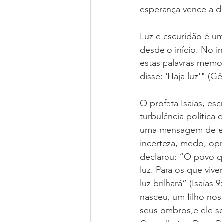
esperança vence a d
Luz e escuridão é um
desde o início. No iní
estas palavras memo
disse: 'Haja luz'" (Gê
O profeta Isaías, 
turbulência política 
uma mensagem de es
incerteza, medo, opr
declarou: “O povo q
luz. Para os que viv
luz brilhará” (Isaías 9
nasceu, um filho nos
seus ombros,e ele s