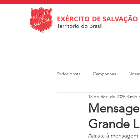
EXÉRCITO DE SALVAÇÃO
Território do Brasil
Todos posts
Campanhas
Nossa
18 de dez. de 2025
3 min d
Internacional
Departamento So
Mensagem
Grande L
Revista Rumo
DOAR
Cri
Assista à mensagem 