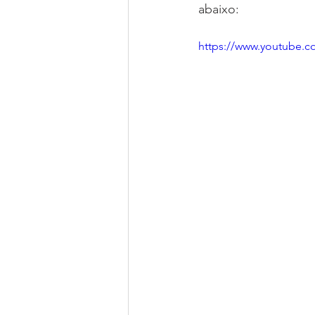
abaixo:
Parcerias
Líderes Nacionais
https://www.youtube.
Colégio de Cadetes
Grupos M