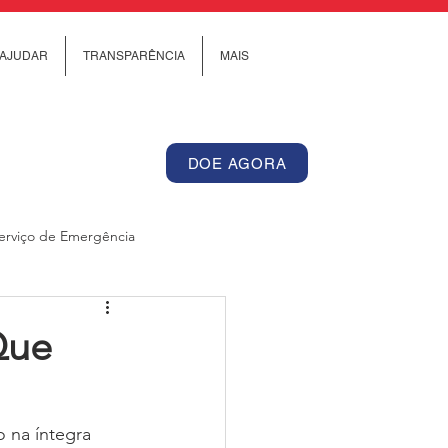
AJUDAR
TRANSPARÊNCIA
MAIS
DOE AGORA
erviço de Emergência
Internacional
Que
os de Cuidado Comunitário
 na íntegra 