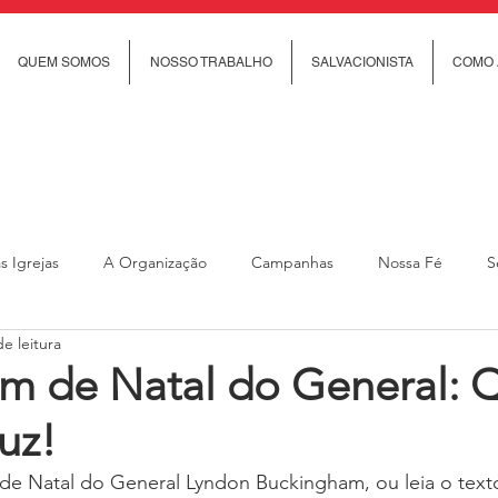
QUEM SOMOS
NOSSO TRABALHO
SALVACIONISTA
COMO 
s Igrejas
A Organização
Campanhas
Nossa Fé
S
e leitura
cial
Trabalho Social
Revista Rumo
Ministério Feminino
 de Natal do General: 
uz!
anças e jovens
Ministério de Cuidado Comunitário
Ministéri
de Natal do General Lyndon Buckingham, ou leia o texto