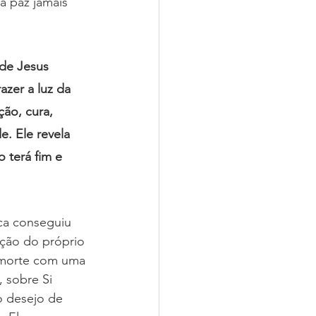
a paz jamais 
de Jesus 
azer a luz da 
ão, cura, 
. Ele revela 
 terá fim e 
ca conseguiu 
ação do próprio 
 morte com uma 
 sobre Si 
o desejo de 