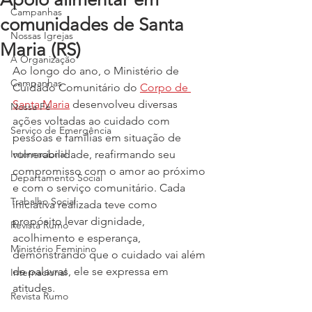
Campanhas
comunidades de Santa
Nossas Igrejas
Maria (RS)
A Organização
Ao longo do ano, o Ministério de 
Campanhas
Cuidado Comunitário do 
Corpo de 
Santa Maria
 desenvolveu diversas 
Nossa Fé
ações voltadas ao cuidado com 
Serviço de Emergência
pessoas e famílias em situação de 
Internacional
vulnerabilidade, reafirmando seu 
compromisso com o amor ao próximo 
Departamento Social
e com o serviço comunitário. Cada 
Trabalho Social
iniciativa realizada teve como 
propósito levar dignidade, 
Revista Rumo
acolhimento e esperança, 
Ministério Feminino
demonstrando que o cuidado vai além 
de palavras, ele se expressa em 
Internacional
atitudes.
Revista Rumo