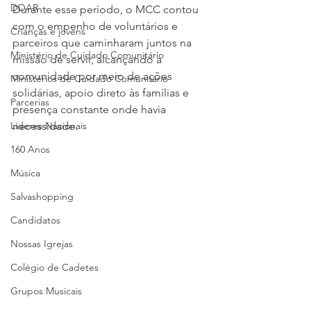
DOAR
Durante esse período, o MCC contou 
com o empenho de voluntários e 
Crianças e jovens
parceiros que caminharam juntos na 
Ministério de Cuidado Comunitário
missão de servir, alcançando a 
comunidade por meio de ações 
Ministérios de Cuidado Comunitário
solidárias, apoio direto às famílias e 
Parcerias
presença constante onde havia 
Líderes Nacionais
necessidade.
160 Anos
Música
Salvashopping
Candidatos
Nossas Igrejas
Colégio de Cadetes
Grupos Musicais