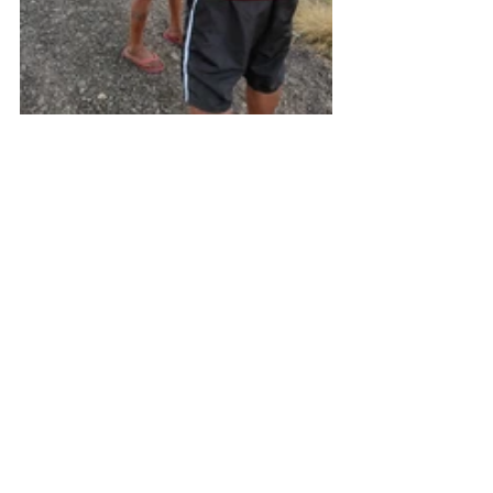
Nayara Dorneles
Soldada - Corpo de Santa Maria
RS
santa maria
voluntários
Corpo de Santa Maria
Campanhas
Ministério de Cuidado Comunitário
Nossas Igrejas