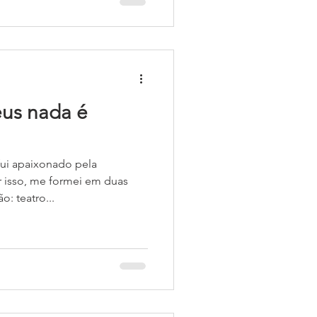
 2026. Ao menos 100
 No dia 23/12, voluntários
ando as famílias cadastradas
ica para prover a cei
us nada é
ui apaixonado pela
r isso, me formei em duas
o: teatro...