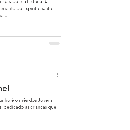
spirador na história da
amento do Espírito Santo
e...
ne!
8 Junho é o mês dos Jovens
l dedicado às crianças que