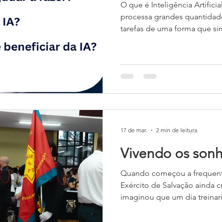
O que é Inteligência Artifici
processa grandes quantidade
tarefas de uma forma que si
como resolver problemas e a
usa IA sem perceber. Se voc
supermercado, ele está usand
preferências de compras e g
planejar uma viagem em um 
mapeia os movimentos de tr
17 de mar.
2 min de leitura
Vivendo os son
Quando começou a frequenta
Exército de Salvação ainda c
imaginou que um dia treinaria
Conheci o Exército de Salvaç
meus tios, que participavam