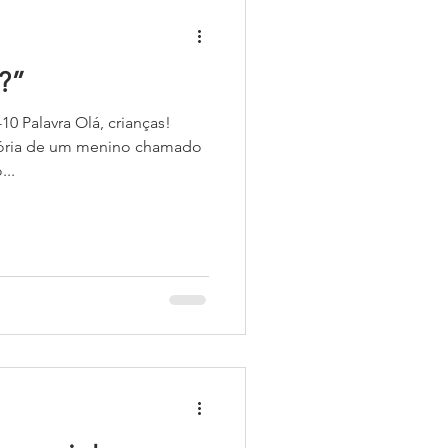
?”
anças!
tória de um menino chamado
..