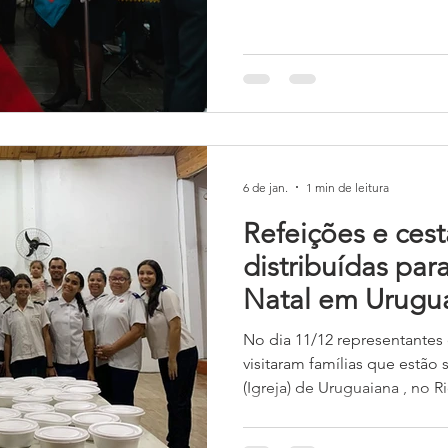
Integrado de Pelotas/RS (CI
irmão mais velho e eu tam
frequentar o CI no turno inve
participávamos de diversas a
6 de jan.
1 min de leitura
Refeições e cest
distribuídas par
Natal em Urugu
No dia 11/12 representantes
visitaram famílias que estão
(Igreja) de Uruguaiana , no 
moradores do bairro União d
fim de que possam ter um 