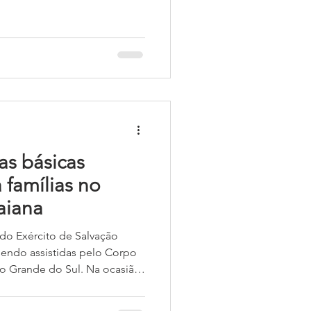
). Meus pais matricularam meu
bém, e começamos a
rso ao da escola;
tividades, e muitas
as básicas
a famílias no
aiana
 do Exército de Salvação
 sendo assistidas pelo Corpo
Rio Grande do Sul. Na ocasião,
as Vilas foram cadastrados a
acompanhamento e suporte