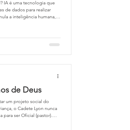
al? IA é uma tecnologia que
s de dados para realizar
mula a inteligência humana,
prender. A maioria de nós já
ê usa um cartão fidelidade de
o IA para rastrear suas
erenciar o estoque. Ao
telefone ou computador, IA
áfego para encontrar u
hos de Deus
r um projeto social do
riança, o Cadete Lyon nunca
 para ser Oficial (pastor).
ão há 14 anos, através dos
 das atividades do Centro