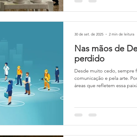
contínuo também no ano de
refeições foram distribuídas.
estiveram mais uma vez visit
que receberam uma cesta bás
30 de set. de 2025
2 min de leitura
Nas mãos de De
perdido
Desde muito cedo, sempre f
comunicação e pela arte. Po
áreas que refletem essa paixã