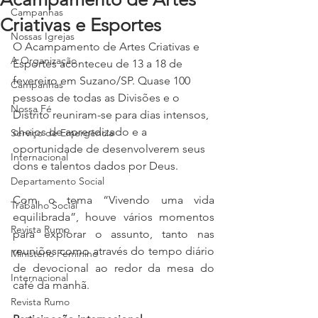
Campanhas
Criativas e Esportes
Nossas Igrejas
O Acampamento de Artes Criativas e 
A Organização
Esportes aconteceu de 13 a 18 de 
fevereiro em Suzano/SP. Quase 100 
Campanhas
pessoas de todas as Divisões e o 
Nossa Fé
Distrito reuniram-se para dias intensos, 
cheios de aprendizado e a 
Serviço de Emergência
oportunidade de desenvolverem seus 
Internacional
dons e talentos dados por Deus.
Departamento Social
Com o tema “Vivendo uma vida 
Trabalho Social
equilibrada”, houve vários momentos 
Revista Rumo
para explorar o assunto, tanto nas 
reuniões como através do tempo diário 
Ministério Feminino
de devocional ao redor da mesa do 
Internacional
café da manhã.
Revista Rumo