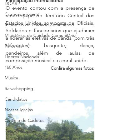
Participação internacional
DOAR
O evento contou com a presença de 
Crianças e jovens
uma equipe do Território Central dos 
Estados Unidos composta de Oficiais, 
Ministério de Cuidado Comunitário
Soldados e funcionários que ajudaram 
Ministérios de Cuidado Comunitário
a liderar as eletivas de banda (com três 
diferentes), basquete, dança, 
Parcerias
pandeiros, além de aulas de 
Líderes Nacionais
composição musical e o coral unido.
160 Anos
Confira algumas fotos:
Música
Salvashopping
Candidatos
Nossas Igrejas
Colégio de Cadetes
Grupos Musicais