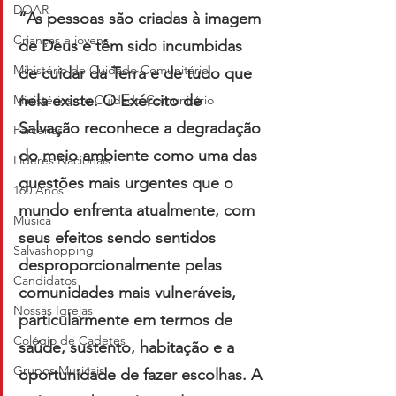
DOAR
“As pessoas são criadas à imagem 
Crianças e jovens
de Deus e têm sido incumbidas 
Ministério de Cuidado Comunitário
de cuidar da Terra e de tudo que 
nela existe. O Exército de 
Ministérios de Cuidado Comunitário
Salvação reconhece a degradação 
Parcerias
do meio ambiente como uma das 
Líderes Nacionais
questões mais urgentes que o 
160 Anos
mundo enfrenta atualmente, com 
Música
seus efeitos sendo sentidos 
Salvashopping
desproporcionalmente pelas 
Candidatos
comunidades mais vulneráveis, 
Nossas Igrejas
particularmente em termos de 
Colégio de Cadetes
saúde, sustento, habitação e a 
Grupos Musicais
oportunidade de fazer escolhas. A 