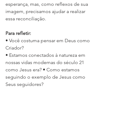
esperança, mas, como reflexos de sua 
imagem, precisamos ajudar a realizar 
essa reconciliação. 
Para refletir:
• Você costuma pensar em Deus como 
Criador? 
• Estamos conectados à natureza em 
nossas vidas modernas do século 21 
como Jesus era? • Como estamos 
seguindo o exemplo de Jesus como 
Seus seguidores? 
• Pensamos na nossa caminhada com 
Deus como “tomar a nossa cruz e 
segui-Lo”. Como podemos também 
plantar esta cruz firmemente na terra, e 
ajudar a reconciliar-nos com a criação?
Artigo publicado originalmente na 