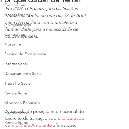
Campanhas
Em 2009 a Organização das Nações 
Nossas Igrejas
Unidas estabeleceu que dia 22 de Abril 
seria Dia da Terra como um alerta à 
A Organização
humanidade para a necessidade de 
Campanhas
cuidarmos dela. 
Nossa Fé
Serviço de Emergência
Internacional
Departamento Social
Trabalho Social
Revista Rumo
Ministério Feminino
A tomada de posição internacional do 
Internacional
Exército de Salvação sobre 
O Cuidado 
Revista Rumo
com o Meio Ambiente
 afirma que: 