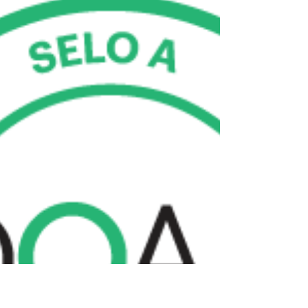
de famílias convivem com a preocupação de não
ter acesso regular a alimentos suficientes e
adequados. Almoço na Vila dos Pescadores
(Cubatão/SP) A insegurança alimentar não se
resume apenas à falta de comida. Muitas vezes ela
começa quando uma família precisa reduzir a
qualidade da alimentação para garantir que haja
algo para comer