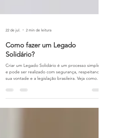
22 de jul.
2 min de leitura
Como fazer um Legado
Solidário?
Criar um Legado Solidário é um processo simples
e pode ser realizado com segurança, respeitando
sua vontade e a legislação brasileira. Veja como
funciona: 1. Reflita sobre o legado que deseja
deixar O primeiro passo é pensar no impacto que
você gostaria de gerar no futuro. Destinar parte
do seu patrimônio para uma causa social é uma
forma de perpetuar seus valores e contribuir para
uma sociedade mais justa. 2. Entre em contato
com o Exército de Salvação Nossa equipe pode