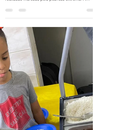
Maria Eduarda Oliveira, uma jovem de apenas 15
anos, vive com seus pais João e Maria em uma
realidade marcada pela pobreza extrema. A
família, que não conta com um emprego fixo,
sobrevive com incentivos do governo e os bicos
que conseguem realizar ao longo da semana. Em
meio a essa luta diária, eles habitam uma casa
simples, com apenas um cômodo, enfrentando
diversas vulnerabilidades. Maria Eduarda
almoçando no Projeto Integração. O Projeto
Integração: Um Refúgio de Oportunid