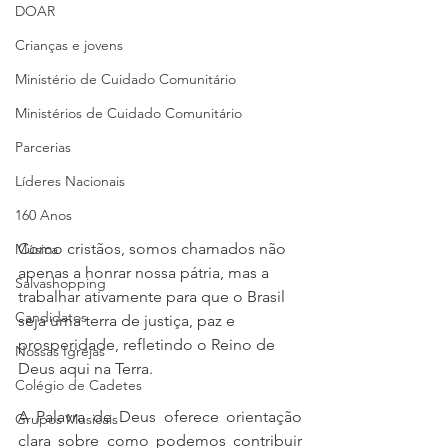
DOAR
Crianças e jovens
Ministério de Cuidado Comunitário
Ministérios de Cuidado Comunitário
Parcerias
Líderes Nacionais
160 Anos
Como cristãos, somos chamados não 
Música
apenas a honrar nossa pátria, mas a 
Salvashopping
trabalhar ativamente para que o Brasil 
Candidatos
seja uma terra de justiça, paz e 
prosperidade, refletindo o Reino de 
Nossas Igrejas
Deus aqui na Terra.
Colégio de Cadetes
A Palavra de Deus oferece orientação 
Grupos Musicais
clara sobre como podemos contribuir 