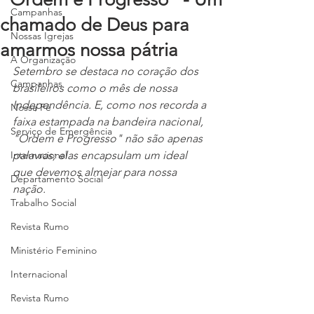
Campanhas
chamado de Deus para
Nossas Igrejas
amarmos nossa pátria
A Organização
Setembro se destaca no coração dos 
Campanhas
brasileiros como o mês de nossa 
Independência. E, como nos recorda a 
Nossa Fé
faixa estampada na bandeira nacional, 
Serviço de Emergência
"Ordem e Progresso" não são apenas 
Internacional
palavras; elas encapsulam um ideal 
que devemos almejar para nossa 
Departamento Social
nação. 
Trabalho Social
Revista Rumo
Ministério Feminino
Internacional
Revista Rumo