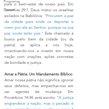
Programas
para o bem-estar de nosso país. Em 
Pessoal
Jeremias 29:7, Deus instrui os israelitas 
exilados na Babilônia: 
"Procurem a paz 
da cidade para onde os deportei e 
orem por ela ao Senhor, porque na sua 
paz vocês terão paz." 
Este chamado à 
busca pelo bem da cidade (ou da 
pátria) se aplica a nós hoje, 
incentivando-nos a investir em nossa 
nação com orações, ações concretas 
de bondade e justiça.
Amar a Pátria: Um Mandamento Bíblico
Amar nossa pátria não significa ignorar 
seus defeitos, mas empenhar-nos em 
ser agentes de mudança. Em 
Provérbios 14:34, está escrito: 
"A justiça 
engrandece a nação, mas o pecado é 