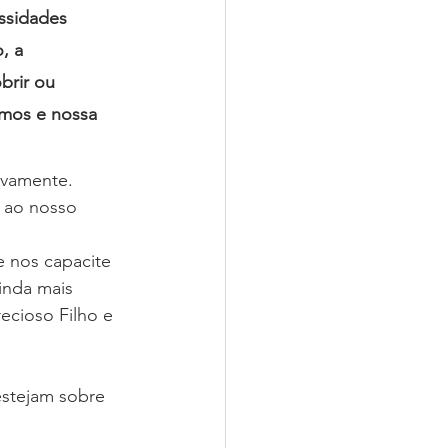
ssidades 
, a 
brir ou 
smos e nossa 
ovamente. 
 ao nosso 
 nos capacite 
inda mais 
cioso Filho e 
stejam sobre 