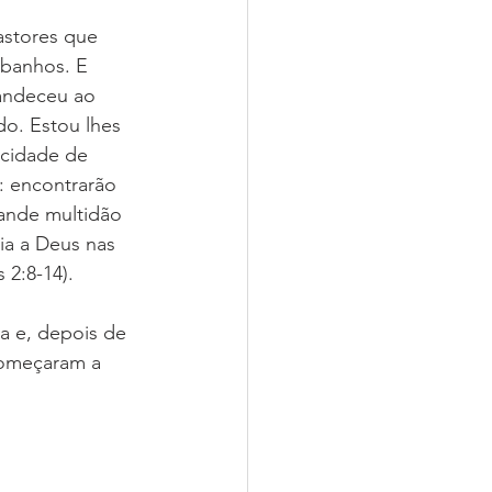
astores que 
banhos. E 
andeceu ao 
do. Estou lhes 
 cidade de 
l: encontrarão 
ande multidão 
ia a Deus nas 
 2:8-14).
a e, depois de 
começaram a 