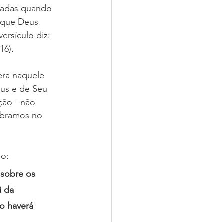
madas quando 
Nossas Igrejas
rque Deus 
ersículo diz: 
16). 
era naquele 
eus e de Seu 
ção - não 
ebramos no 
o: 
 sobre os 
 da 
o haverá 