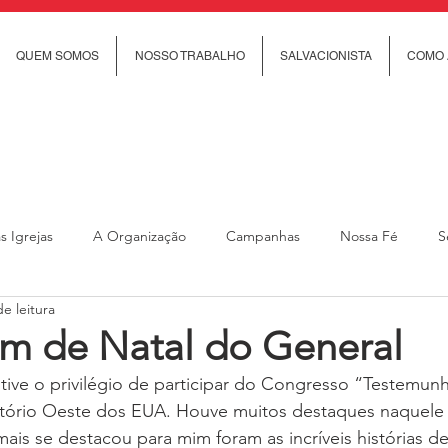
QUEM SOMOS
NOSSO TRABALHO
SALVACIONISTA
COMO 
s Igrejas
A Organização
Campanhas
Nossa Fé
S
e leitura
cial
Trabalho Social
Revista Rumo
Ministério Feminino
 de Natal do General
 tive o privilégio de participar do Congresso “Testemun
anças e jovens
Ministério de Cuidado Comunitário
Ministéri
ritório Oeste dos EUA. Houve muitos destaques naquele 
is se destacou para mim foram as incríveis histórias de