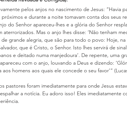
novamente pelos anjos no nascimento de Jesus: “Havia p
próximos e durante a noite tomavam conta dos seus re
jo do Senhor apareceu-lhes e a glória do Senhor respl
am aterrorizados. Mas o anjo lhes disse: ‘Não tenham me
 de grande alegria, que são para todo o povo: Hoje, na
alvador, que é Cristo, o Senhor. Isto lhes servirá de sina
anos e deitado numa manjedoura’. De repente, uma gr
l apareceu com o anjo, louvando a Deus e dizendo: ‘Glór
rra aos homens aos quais ele concede o seu favor’” (Lucas
 os pastores foram imediatamente para onde Jesus estav
espalhar a notícia. Eu adoro isso! Eles imediatamente 
eriência. 