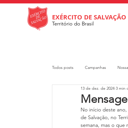
EXÉRCITO DE SALVAÇÃO
Território do Brasil
Todos posts
Campanhas
Nossa
13 de dez. de 2024
3 min d
Internacional
Departamento So
Mensagem
No início deste ano,
Revista Rumo
DOAR
Cri
de Salvação, no Ter
semana, mas o que ma