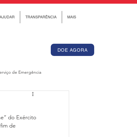
AJUDAR
TRANSPARÊNCIA
MAIS
DOE AGORA
erviço de Emergência
Internacional
he” do Exército 
os de Cuidado Comunitário
fim de 
 