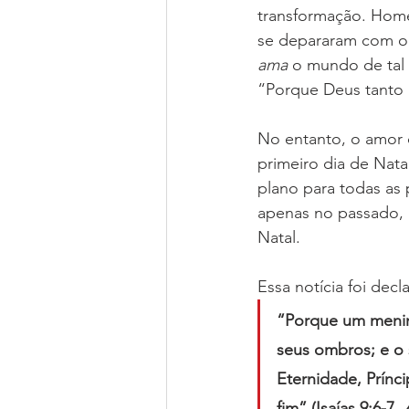
transformação. Home
Parcerias
Líderes Nacionais
se depararam com o 
ama
 o mundo de tal 
“Porque Deus tanto
Colégio de Cadetes
Grupos M
No entanto, o amor 
primeiro dia de Nat
plano para todas as 
apenas no passado, 
Natal.
Essa notícia foi decl
“Porque um menino
seus ombros; e o 
Eternidade, Prínc
fim” (Isaías 9:6-7, 