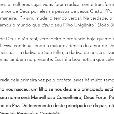
ns e mulheres cujas vidas foram radicalmente transfor
160 Anos
Música
Salvashopping
Candidatos
amor de Deus por eles na pessoa de Jesus Cristo. “Po
maneira...” - sim, mudei o tempo verbal. Na verdade, o v
 amou o mundo que 
deu 
o seu Filho Unigênito” (João 3:
usicais
Programas
Pessoal
de Deus é tão real, verdadeiro e profundo hoje quanto 
al. Essa continua sendo a maior evidência do amor de D
pessoas - a dádiva de Seu Filho, a dádiva de nossa salva
mas também no presente. Essa é a boa notícia que cel
arada pela primeira vez pelo profeta Isaías há muito temp
 nos nasceu, um filho se nos deu; e o principado está
seu nome será Maravilhoso Conselheiro, Deus Forte, Pai
ipe da Paz. Do incremento deste principado e da paz, nã
Almeida Revisada e Corrigida
).