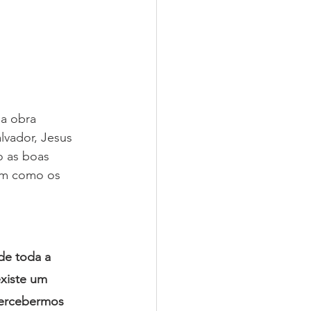
da obra 
lvador, Jesus 
o as boas 
im como os 
de toda a 
existe um 
percebermos 