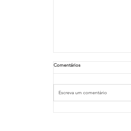
Comentários
Escreva um comentário
O Exército de Salvação
expõe às Nações Unidas
necessidade de atenção aos
Direitos Humanos em três