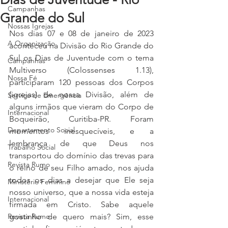
Campanhas
Grande do Sul
Nossas Igrejas
Nos dias 07 e 08 de janeiro de 2023 
A Organização
aconteceu na Divisão do Rio Grande do 
Sul os Dias de Juventude com o tema 
Campanhas
Multiverso (Colossenses 1.13), 
Nossa Fé
participaram 120 pessoas dos Corpos 
(igrejas) de nossa Divisão, além de 
Serviço de Emergência
alguns irmãos que vieram do Corpo de 
Internacional
Boqueirão, Curitiba-PR. Foram 
Departamento Social
momentos inesquecíveis, e a 
lembrança de que Deus nos 
Trabalho Social
transportou do domínio das trevas para 
Revista Rumo
o reino de seu Filho amado, nos ajuda 
todos os dias a desejar que Ele seja 
Ministério Feminino
nosso universo, que a nossa vida esteja 
Internacional
firmada em Cristo. Sabe aquele 
Revista Rumo
gostinho de quero mais? Sim, esse 