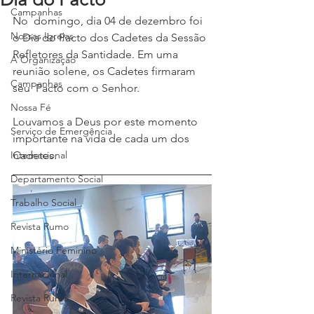
Campanhas
No  domingo, dia 04 de dezembro foi 
Nossas Igrejas
o Dia do Pacto dos Cadetes da Sessão  
Refletores da Santidade. Em uma 
A Organização
reunião solene, os Cadetes firmaram 
Campanhas
seu  Pacto com o Senhor.
Nossa Fé
Louvamos a Deus por este momento 
Serviço de Emergência
importante na vida de cada um dos 
Internacional
Cadetes.
Departamento Social
Trabalho Social
Revista Rumo
Ministério Feminino
Internacional
Revista Rumo