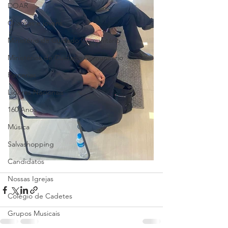
DOAR
Crianças e jovens
Ministério de Cuidado Comunitário
Ministérios de Cuidado Comunitário
Parcerias
Líderes Nacionais
160 Anos
Música
Salvashopping
Candidatos
Nossas Igrejas
Colégio de Cadetes
Grupos Musicais