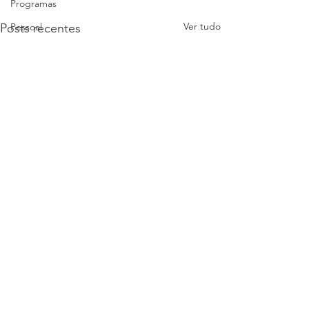
Programas
Ver tudo
Posts recentes
Pessoal