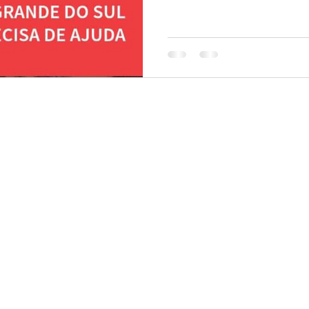
que da Saúde - São Paulo - SP - Cep: 04138-020
gendamento de doações: 4003 2299
ais assuntos: (11) 5591 7074 (não atende aos fins de semana)
e Promoção Social Exército de Salvação.
olítica de Privacidade