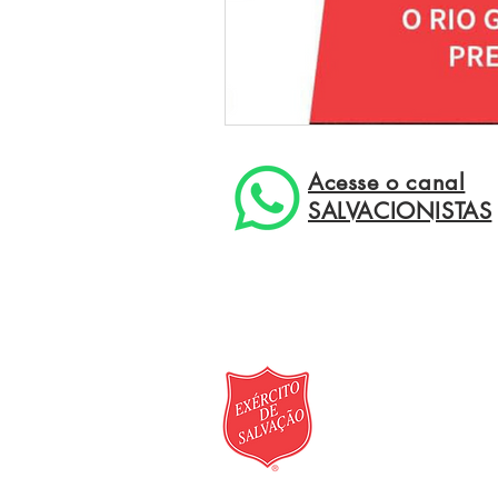
Acesse o canal
SALVACIONISTAS
Rua Juá, nº 264 - Bos
Informações sobre a
Informações sobre dem
© 2026 - Assistência 
Política de Cookies
|
P