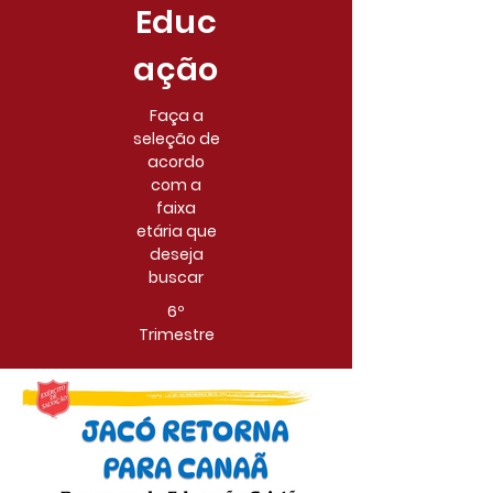
Educ
ação
Faça a
seleção de
acordo
com a
faixa
etária que
deseja
buscar
6º
Trimestre