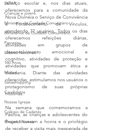
reforço escolar e, nos dias atuais, 
DOAR
oferecemos para a comunidade da 
Crianças e jovens
Nova Divinéia o Serviço de Convivência 
Ministério de Cuidado Comunitário
e Fortalecimento de Vínculos, 
atendendo 72 usuários. Todos os dias 
Ministérios de Cuidado Comunitário
oferecemos refeições diárias, 
Parcerias
atividades em grupos de 
desenvolvimento emocional e 
Líderes Nacionais
cognitivo, atividades de proteção e 
160 Anos
atividades que promovam ética e 
Música
cidadania. Diante das atividades 
oferecidas, estimulamos nos usuários o 
Salvashopping
protagonismo de suas próprias 
Candidatos
histórias.
Nossas Igrejas
Na semana que comemoramos a 
Colégio de Cadetes
Páscoa, as crianças e adolescentes do 
Projeto tiveram a honra e o privilégio 
Grupos Musicais
de receber a visita mais inesperada de 