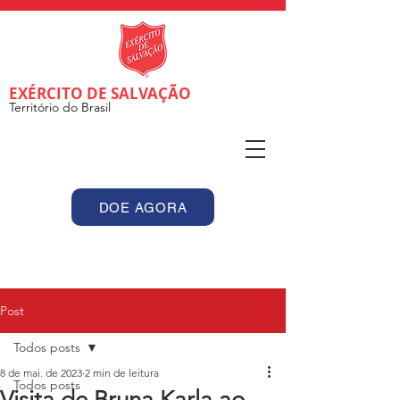
EXÉRCITO DE SALVAÇÃO
Território do Brasil
DOE AGORA
Post
Todos posts
8 de mai. de 2023
2 min de leitura
Todos posts
Visita de Bruna Karla ao