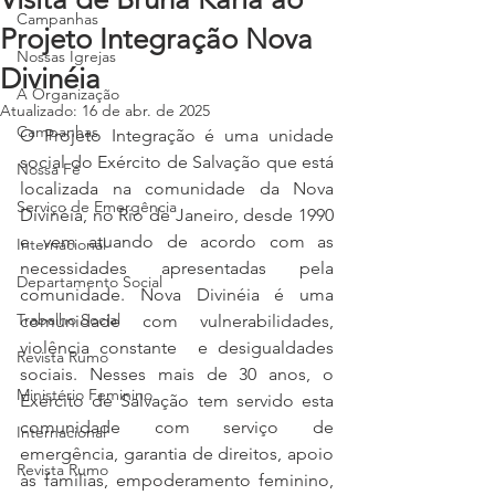
Campanhas
Projeto Integração Nova
Nossas Igrejas
Divinéia
A Organização
Atualizado:
16 de abr. de 2025
Campanhas
O Projeto Integração é uma unidade 
social do Exército de Salvação que está 
Nossa Fé
localizada na comunidade da Nova 
Serviço de Emergência
Divinéia, no Rio de Janeiro, desde 1990 
e vem atuando de acordo com as 
Internacional
necessidades apresentadas pela 
Departamento Social
comunidade. Nova Divinéia é uma 
Trabalho Social
comunidade com vulnerabilidades, 
violência constante  e desigualdades 
Revista Rumo
sociais. Nesses mais de 30 anos, o 
Ministério Feminino
Exército de Salvação tem servido esta 
comunidade com serviço de 
Internacional
emergência, garantia de direitos, apoio 
Revista Rumo
às famílias, empoderamento feminino, 