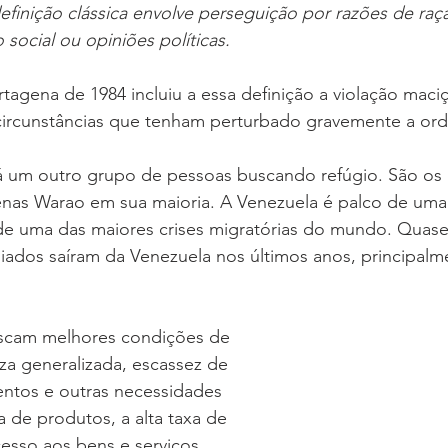
efinição clássica envolve perseguição por razões de raça,
160 Anos
Música
Salvashopping
Candidatos
 social ou opiniões políticas.
usicais
Programas
Pessoal
ircunstâncias que tenham perturbado gravemente a orde
há um outro grupo de pessoas buscando refúgio. São os 
enas Warao em sua maioria. A Venezuela é palco de uma 
 de uma das maiores crises migratórias do mundo. Quase
giados saíram da Venezuela nos últimos anos, principal
scam melhores condições de 
za generalizada, escassez de 
ntos e outras necessidades 
a de produtos, a alta taxa de 
acesso aos bens e serviços 