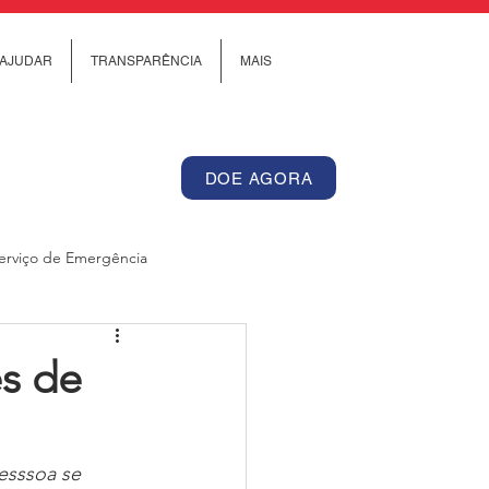
AJUDAR
TRANSPARÊNCIA
MAIS
DOE AGORA
erviço de Emergência
Internacional
es de
os de Cuidado Comunitário
esssoa se 