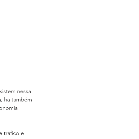
xistem nessa 
sa, há também 
tonomia 
 tráfico e 