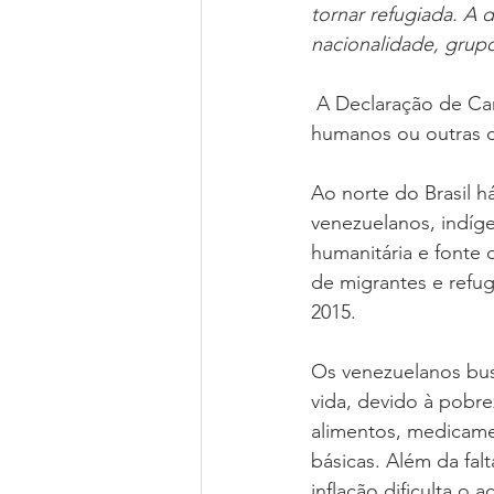
tornar refugiada. A d
Parcerias
Líderes Nacionais
nacionalidade, grupo
 A Declaração de Cartagena de 1984 incluiu a essa definição a violação maciça dos direitos 
Colégio de Cadetes
Grupos M
humanos ou outras c
Ao norte do Brasil 
venezuelanos, indíg
humanitária e fonte
de migrantes e refu
2015. 
Os venezuelanos bu
vida, devido à pobre
alimentos, medicame
básicas. Além da falt
inflação dificulta o 