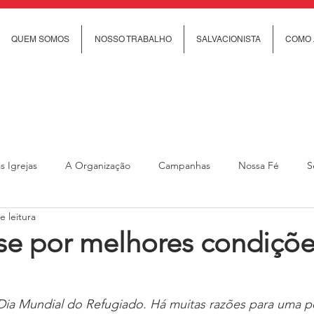
QUEM SOMOS
NOSSO TRABALHO
SALVACIONISTA
COMO 
s Igrejas
A Organização
Campanhas
Nossa Fé
S
e leitura
cial
Trabalho Social
Revista Rumo
Ministério Feminino
-se por melhores condiçõ
anças e jovens
Ministério de Cuidado Comunitário
Ministéri
Dia Mundial do Refugiado. 
Há muitas razões para uma p