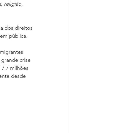
 religião, 
Nossas Igrejas
m pública. 
migrantes 
grande crise 
 7.7 milhões 
mente desde 