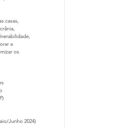
s casas, 
crânia, 
nerabilidade, 
orar a 
mizar os 
es
o 
P)
aio/Junho 2024)