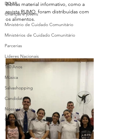
DOAR
Bíblias material informativo, como a 
revista RUMO
, foram distribuídas com 
Crianças e jovens
os alimentos. 
Ministério de Cuidado Comunitário
Ministérios de Cuidado Comunitário
Parcerias
Líderes Nacionais
160 Anos
Música
Salvashopping
Candidatos
Nossas Igrejas
Colégio de Cadetes
Grupos Musicais