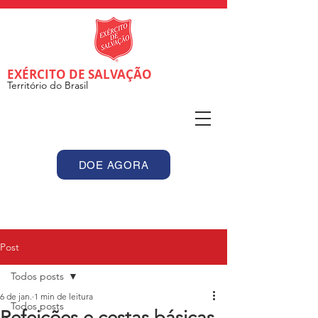
EXÉRCITO DE SALVAÇÃO
Território do Brasil
DOE AGORA
Post
Todos posts
6 de jan.
1 min de leitura
Todos posts
Refeições e cestas básicas