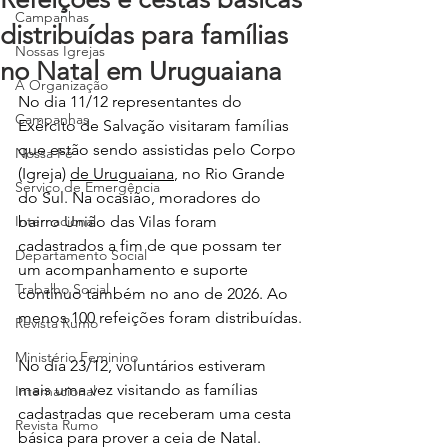
Campanhas
distribuídas para famílias
Nossas Igrejas
no Natal em Uruguaiana
A Organização
No dia 11/12 representantes do 
Campanhas
Exército de Salvação visitaram famílias 
que estão sendo assistidas pelo Corpo 
Nossa Fé
(Igreja) 
de Uruguaiana
, no Rio Grande 
Serviço de Emergência
do Sul. Na ocasião, moradores do 
Internacional
bairro União das Vilas foram 
cadastrados a fim de que possam ter 
Departamento Social
um acompanhamento e suporte 
Trabalho Social
contínuo também no ano de 2026. Ao 
menos 100 refeições foram distribuídas.
Revista Rumo
Ministério Feminino
No dia 23/12, voluntários estiveram 
mais uma vez visitando as famílias 
Internacional
cadastradas que receberam uma cesta 
Revista Rumo
básica para prover a ceia de Natal. 