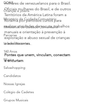
DOAR
milhares de venezuelanos para o Brasil. 
Oficiais mulheres do Brasil, e de outros 
Crianças e jovens
Territórios da América Latina foram a 
Ministério de Cuidado Comunitário
Roraima por períodos curtos para 
realizar atividades de escuta, trabalhos 
Ministérios de Cuidado Comunitário
manuais e orientação à prevenção à 
Parcerias
exploração e abuso sexual de crianças 
Líderes Nacionais
e adolescentes.  
160 Anos
Pontes que unem, vinculam, conectam 
Música
e encurtam
Salvashopping
Candidatos
Nossas Igrejas
Colégio de Cadetes
Grupos Musicais