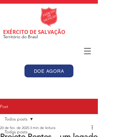
EXÉRCITO DE SALVAÇÃO
Território do Brasil
DOE AGORA
Post
Todos posts
20 de fev. de 2025
3 min de leitura
Todos posts
Projeto Pontes – um legado