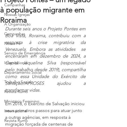
Campanhas
à população migrante em
Nossas Igrejas
Roraima
A Organização
Durante seis anos o Projeto Pontes em 
Campanhas
Boa Vista, Roraima, contribuiu com a 
resposta à crise migratória da 
Nossa Fé
Venezuela. Embora as atividades  se 
Serviço de Emergência
encerraram em dezembro de 2024, a 
Internacional
Capitã Jaqueline Silva (responsável 
pelo trabalho desde 2019), compartilha 
Departamento Social
como essa Unidade do Exército de 
Trabalho Social
Salvação/APROSES ajudou a 
transformar vidas.
Revista Rumo
Ministério Feminino
Em 2018, o Exército de Salvação iniciou 
seus primeiros passos para atuar junto 
Internacional
a outras agências, em resposta à 
Revista Rumo
migração forçada de centenas de 