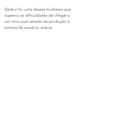
Zaiduvi foi uma dessas mulheres que 
superou as dificuldades de chegar a 
um novo país através da produção e 
pintura de quadros, placas 
motivadoras e outros itens de madeira. 
Iniciou seus trabalhos selecionando 
madeiras do lixo e tem o sonho de ter 
sua própria marcenaria. “Seria 
impossível chegar aonde cheguei 
hoje, sem o trabalho e o apoio do 
Exército de Salvação. Agradeço a 
todos pela dedicação".
Agradecemos a Deus porque, durante 
todo esse período, o trabalho 
realizado incluía o acolhimento 
humanizado, movido pelo amor de 
Cristo e pela missão de ser parte e voz 