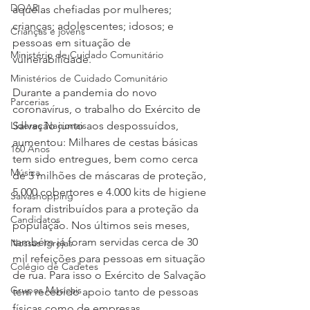
DOAR
aquelas chefiadas por mulheres; 
crianças; adolescentes; idosos; e 
Crianças e jovens
pessoas em situação de 
Ministério de Cuidado Comunitário
vulnerabilidade. 
Ministérios de Cuidado Comunitário
Durante a pandemia do novo 
Parcerias
coronavírus, o trabalho do Exército de 
Líderes Nacionais
Salvação junto aos despossuídos, 
aumentou: Milhares de cestas básicas 
160 Anos
tem sido entregues, bem como cerca 
Música
de 3 milhões de máscaras de proteção, 
5.000 cobertores e 4.000 kits de higiene 
Salvashopping
foram distribuídos para a proteção da 
Candidatos
população. Nos últimos seis meses, 
também já foram servidas cerca de 30 
Nossas Igrejas
mil refeições para pessoas em situação 
Colégio de Cadetes
de rua. Para isso o Exército de Salvação 
Grupos Musicais
tem recebido apoio tanto de pessoas 
físicas como de empresas. 