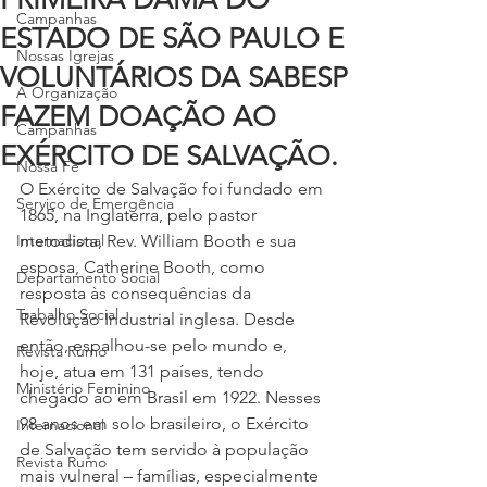
Campanhas
ESTADO DE SÃO PAULO E
Nossas Igrejas
VOLUNTÁRIOS DA SABESP
A Organização
FAZEM DOAÇÃO AO
Campanhas
EXÉRCITO DE SALVAÇÃO.
Nossa Fé
O Exército de Salvação foi fundado em 
Serviço de Emergência
1865, na Inglaterra, pelo pastor 
Internacional
metodista, Rev. William Booth e sua 
esposa, Catherine Booth, como 
Departamento Social
resposta às consequências da 
Trabalho Social
Revolução Industrial inglesa. Desde 
então, espalhou-se pelo mundo e, 
Revista Rumo
hoje, atua em 131 países, tendo 
Ministério Feminino
chegado ao em Brasil em 1922. Nesses 
98 anos em solo brasileiro, o Exército 
Internacional
de Salvação tem servido à população 
Revista Rumo
mais vulneral – famílias, especialmente 