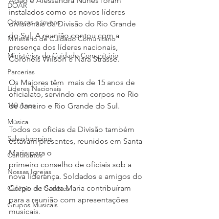
Adão e Alessandra Nunes foram 
DOAR
instalados como os novos líderes 
Crianças e jovens
divisionais da Divisão do Rio Grande 
do Sul. A reunião contou com a 
Ministério de Cuidado Comunitário
presença dos líderes nacionais, 
Ministérios de Cuidado Comunitário
Coronéis Wilson e Nara Strasse. 
Parcerias
Os Majores têm  mais de 15 anos de 
Líderes Nacionais
oficialato, servindo em corpos no Rio 
160 Anos
de Janeiro e Rio Grande do Sul. 
Música
Todos os oficias da Divisão também 
Salvashopping
estavam presentes, reunidos em Santa 
Maria para o 
Candidatos
primeiro conselho de oficiais sob a 
Nossas Igrejas
nova liderança. Soldados e amigos do 
Corpo de Santa Maria contribuíram 
Colégio de Cadetes
para a reunião com apresentações 
Grupos Musicais
musicais. 