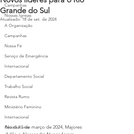
Campanhas
Grande do Sul
Nossas Igrejas
Atualizado:
18 de set. de 2024
A Organização
Campanhas
Nossa Fé
Serviço de Emergência
Internacional
Departamento Social
Trabalho Social
Revista Rumo
Ministério Feminino
Internacional
No dia 1 de março de 2024, Majores 
Revista Rumo