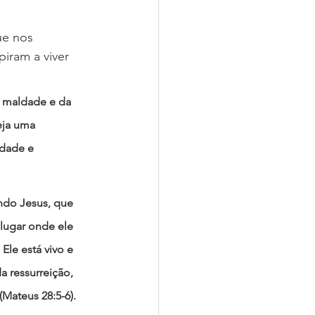
ue nos 
iram a viver 
 maldade e da 
eja uma 
dade e 
ndo Jesus, que 
 lugar onde ele 
Ele está vivo e 
 ressurreição, 
(Mateus 28:5-6).