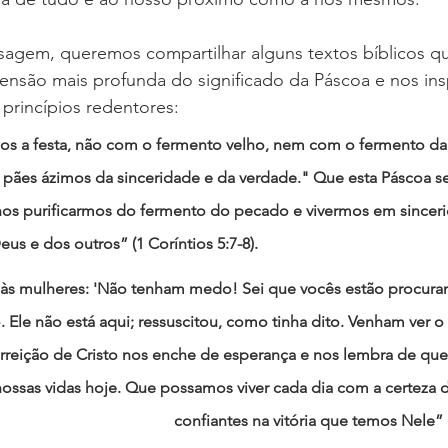
gem, queremos compartilhar alguns textos bíblicos q
são mais profunda do significado da Páscoa e nos insp
princípios redentores:
os a festa, não com o fermento velho, nem com o fermento da
 pães ázimos da sinceridade e da verdade." Que esta Páscoa s
os purificarmos do fermento do pecado e vivermos em sinceri
us e dos outros” (1 Coríntios 5:7-8).
 às mulheres: 'Não tenham medo! Sei que vocês estão procura
o. Ele não está aqui; ressuscitou, como tinha dito. Venham ver o
surreição de Cristo nos enche de esperança e nos lembra de que 
ossas vidas hoje. Que possamos viver cada dia com a certeza da
confiantes na vitória que temos Nele” 