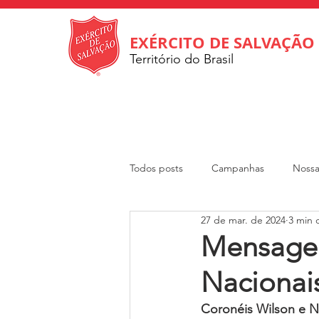
EXÉRCITO DE SALVAÇÃO
Território do Brasil
Todos posts
Campanhas
Nossa
27 de mar. de 2024
3 min d
Internacional
Departamento So
Mensagem
Nacionai
Revista Rumo
DOAR
Cri
Coronéis Wilson e N