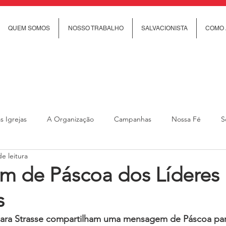
QUEM SOMOS
NOSSO TRABALHO
SALVACIONISTA
COMO 
s Igrejas
A Organização
Campanhas
Nossa Fé
S
e leitura
cial
Trabalho Social
Revista Rumo
Ministério Feminino
 de Páscoa dos Líderes
s
anças e jovens
Ministério de Cuidado Comunitário
Ministéri
ara Strasse compartilham uma mensagem de Páscoa para 