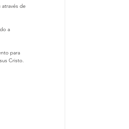
 através de 
do a 
ento para 
us Cristo. 