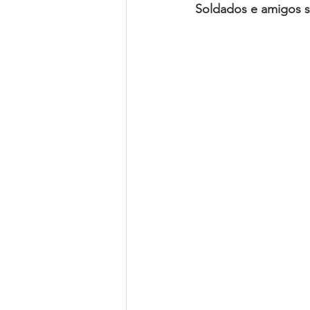
Soldados e amigos sa
Parcerias
Líderes Nacionais
Colégio de Cadetes
Grupos M