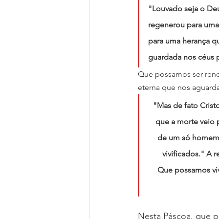
"Louvado seja o Deu
regenerou para uma 
para uma herança qu
guardada nos céus pa
Que possamos ser reno
eterna que nos aguarda 
"Mas de fato Crist
que a morte veio
de um só homem.
vivificados." A 
Que possamos viv
Nesta Páscoa, que p