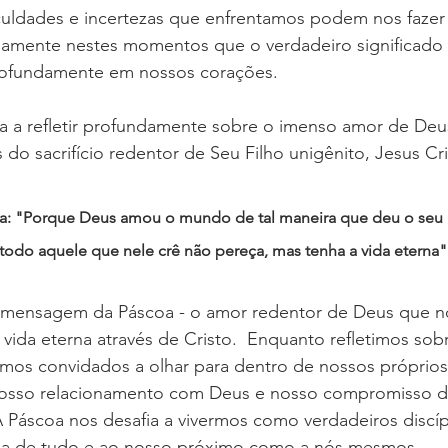
iculdades e incertezas que enfrentamos podem nos fazer
isamente nestes momentos que o verdadeiro significado
rofundamente em nossos corações.
a a refletir profundamente sobre o imenso amor de Deus
do sacrifício redentor de Seu Filho unigênito, Jesus Cri
a: "Porque Deus amou o mundo de tal maneira que deu o seu 
todo aquele que nele crê não pereça, mas tenha a vida eterna".
a mensagem da Páscoa - o amor redentor de Deus que n
vida eterna através de Cristo.  Enquanto refletimos sobre
omos convidados a olhar para dentro de nossos próprios
nosso relacionamento com Deus e nosso compromisso de
A Páscoa nos desafia a vivermos como verdadeiros discíp
a de tudo e ao nosso próximo como a nós mesmos.