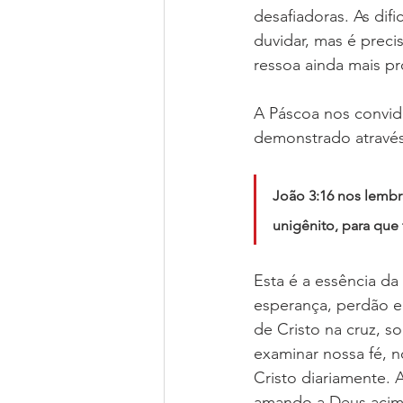
desafiadoras. As dif
duvidar, mas é prec
ressoa ainda mais p
A Páscoa nos convid
demonstrado através 
João 3:16 nos lembr
unigênito, para que 
Esta é a essência d
esperança, perdão e 
de Cristo na cruz, s
examinar nossa fé, 
Cristo diariamente. 
amando a Deus acim