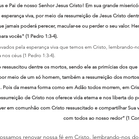
s e Pai de nosso Senhor Jesus Cristo! Em sua grande misericór
esperança viva, por meio da ressurreição de Jesus Cristo dentr
e jamais poderá perecer, macular-se ou perder o seu valor. He
ra vocês" (1 Pedro 1:3-4). 
vados pela esperança viva que temos em Cristo, lembrando-no
nos céus (1 Pedro 1:3-4).
o ressuscitou dentre os mortos, sendo ele as primícias dos que
 por meio de um só homem, também a ressurreição dos mortos
 Pois da mesma forma como em Adão todos morrem, em Crist
ressurreição de Cristo nos oferece vida eterna e nos liberta do 
er em comunhão com Cristo ressuscitado e compartilhar Sua 
com todos ao nosso redor” (1 Corí
ossamos renovar nossa fé em Cristo, lembrando-nos do s