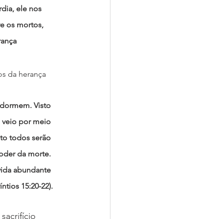
dia, ele nos 
e os mortos, 
rança 
s da herança 
 dormem. Visto 
 veio por meio 
o todos serão 
poder da morte. 
vida abundante 
ntios 15:20-22).
acrifício 