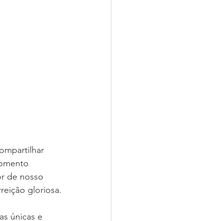
mpartilhar 
momento 
or de nosso 
reição gloriosa.
s únicas e 