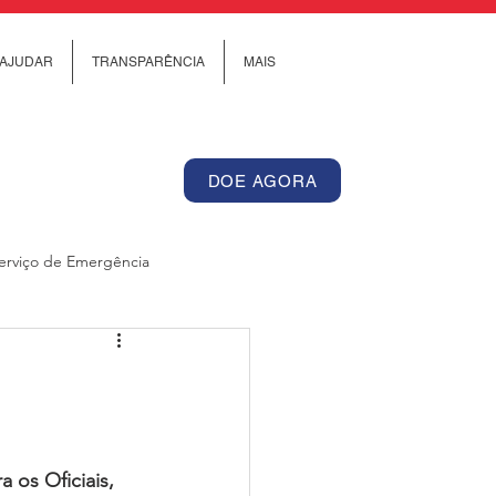
AJUDAR
TRANSPARÊNCIA
MAIS
DOE AGORA
erviço de Emergência
Internacional
os de Cuidado Comunitário
os Oficiais, 