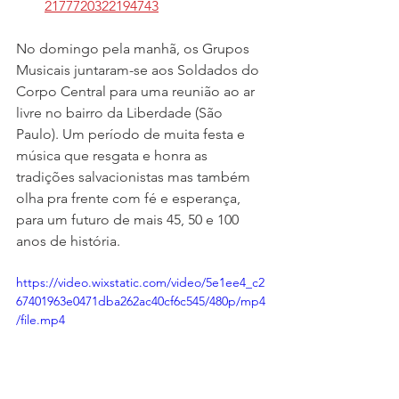
2177720322194743
No domingo pela manhã, os Grupos 
Musicais juntaram-se aos Soldados do 
Corpo Central para uma reunião ao ar 
livre no bairro da Liberdade (São 
Paulo). Um período de muita festa e 
música que resgata e honra as 
tradições salvacionistas mas também 
olha pra frente com fé e esperança, 
para um futuro de mais 45, 50 e 100 
anos de história.
https://video.wixstatic.com/video/5e1ee4_c2
67401963e0471dba262ac40cf6c545/480p/mp4
/file.mp4