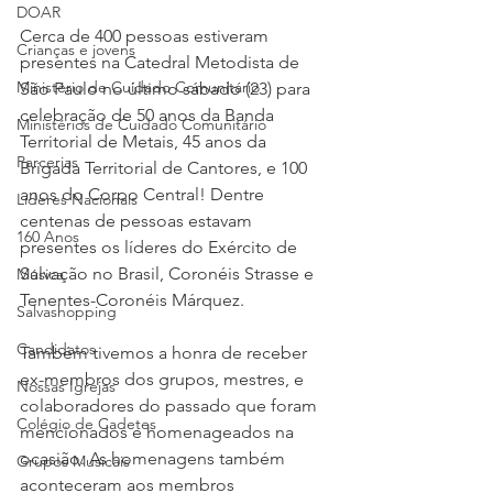
DOAR
Cerca de 400 pessoas estiveram 
Crianças e jovens
presentes na Catedral Metodista de 
Ministério de Cuidado Comunitário
São Paulo no último sábado (23) para 
celebração de 50 anos da Banda 
Ministérios de Cuidado Comunitário
Territorial de Metais, 45 anos da 
Parcerias
Brigada Territorial de Cantores, e 100 
anos do Corpo Central! Dentre 
Líderes Nacionais
centenas de pessoas estavam 
160 Anos
presentes os líderes do Exército de 
Salvação no Brasil, Coronéis Strasse e 
Música
Tenentes-Coronéis Márquez.
Salvashopping
Candidatos
Também tivemos a honra de receber 
ex-membros dos grupos, mestres, e 
Nossas Igrejas
colaboradores do passado que foram 
Colégio de Cadetes
mencionados e homenageados na 
ocasião. As homenagens também 
Grupos Musicais
aconteceram aos membros 