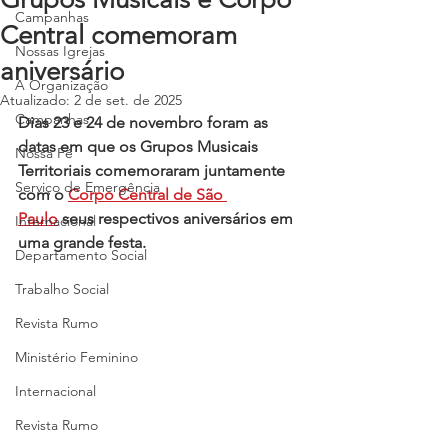
Campanhas
Central comemoram
Nossas Igrejas
aniversário
A Organização
Atualizado:
2 de set. de 2025
Campanhas
Dias 23 e 24 de novembro foram as 
datas em que os Grupos Musicais 
Nossa Fé
Territoriais comemoraram juntamente 
Serviço de Emergência
com o 
Corpo Central de São 
Paulo
 seus respectivos aniversários em 
Internacional
uma grande festa.
Departamento Social
Trabalho Social
Revista Rumo
Ministério Feminino
Internacional
Revista Rumo