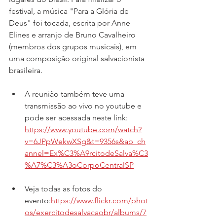
festival, a música "Para a Glória de 
Deus" foi tocada, escrita por Anne 
Elines e arranjo de Bruno Cavalheiro 
(membros dos grupos musicais), em 
uma composição original salvacionista 
brasileira.
A reunião também teve uma 
transmissão ao vivo no youtube e 
pode ser acessada neste link: 
https://www.youtube.com/watch?
v=6JPpWekwXSg&t=9356s&ab_ch
annel=Ex%C3%A9rcitodeSalva%C3
%A7%C3%A3oCorpoCentralSP
Veja todas as fotos do 
evento:
https://www.flickr.com/phot
os/exercitodesalvacaobr/albums/7