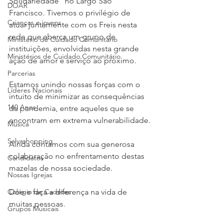
Solidariedade” no Largo São 
DOAR
Francisco. Tivemos o privilégio de 
Crianças e jovens
atuar juntamente com os Freis nesta 
rede que abarca um grupo de 
Ministério de Cuidado Comunitário
instituições, envolvidas nesta grande 
Ministérios de Cuidado Comunitário
ação de amor e serviço ao próximo.
Parcerias
Estamos unindo nossas forças com o 
Líderes Nacionais
intuito de minimizar as consequências 
160 Anos
da pandemia, entre aqueles que se 
encontram em extrema vulnerabilidade.
Música
Salvashopping
Ainda contamos com sua generosa 
colaboração no enfrentamento destas 
Candidatos
mazelas de nossa sociedade. 
Nossas Igrejas
Colégio de Cadetes
Doe e faça a diferença na vida de 
muitas pessoas.
Grupos Musicais