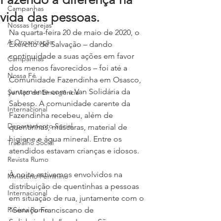
Campanhas
vida das pessoas.
Nossas Igrejas
Na quarta-feira 20 de maio de 2020, o 
A Organização
Exército de Salvação – dando 
continuidade a suas ações em favor 
Campanhas
dos menos favorecidos – foi até a 
Nossa Fé
Comunidade Fazendinha em Osasco, 
juntamente com a Van Solidária da 
Serviço de Emergência
Sabesp. A comunidade carente da 
Internacional
Fazendinha recebeu, além de 
Departamento Social
quentinhas, máscaras, material de 
higiene e água mineral. Entre os 
Trabalho Social
atendidos estavam crianças e idosos. 
Revista Rumo
À noite estivemos envolvidos na 
Ministério Feminino
distribuição de quentinhas a pessoas 
Internacional
em situação de rua, juntamente com o 
Revista Rumo
“Serviço Franciscano de 