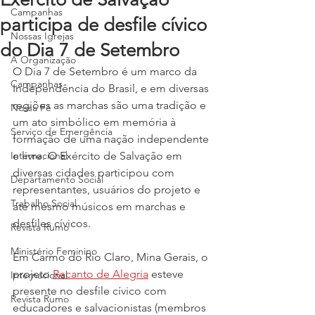
Campanhas
participa de desfile cívico
Nossas Igrejas
do Dia 7 de Setembro
A Organização
O Dia 7 de Setembro é um marco da 
Campanhas
Independência do Brasil, e em diversas 
regiões as marchas são uma tradição e 
Nossa Fé
um ato simbólico em memória à 
Serviço de Emergência
formação de uma nação independente 
Internacional
e livre. O Exército de Salvação em 
diversas cidades participou com 
Departamento Social
representantes, usuários do projeto e 
Trabalho Social
até mesmo músicos em marchas e 
desfiles cívicos.
Revista Rumo
Ministério Feminino
Em Carmo do Rio Claro, Mina Gerais, o 
projeto 
Recanto de Alegria
 esteve 
Internacional
presente no desfile cívico com 
Revista Rumo
educadores e salvacionistas (membros 