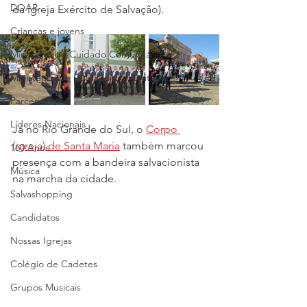
DOAR
da igreja Exército de Salvação). 
Crianças e jovens
Ministério de Cuidado Comunitário
Ministérios de Cuidado Comunitário
Parcerias
Líderes Nacionais
Já no Rio Grande do Sul, o 
Corpo 
(igreja) de Santa Maria
 também marcou 
160 Anos
presença com a bandeira salvacionista 
Música
na marcha da cidade.
Salvashopping
Candidatos
Nossas Igrejas
Colégio de Cadetes
Grupos Musicais