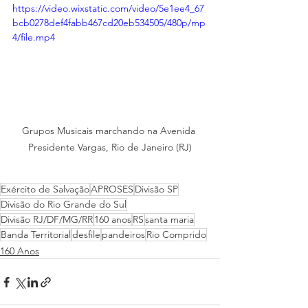
https://video.wixstatic.com/video/5e1ee4_67
bcb0278def4fabb467cd20eb534505/480p/mp
4/file.mp4
Grupos Musicais marchando na Avenida 
Presidente Vargas, Rio de Janeiro (RJ)
Exército de Salvação
APROSES
Divisão SP
Divisão do Rio Grande do Sul
Divisão RJ/DF/MG/RR
160 anos
RS
santa maria
Banda Territorial
desfile
pandeiros
Rio Comprido
160 Anos