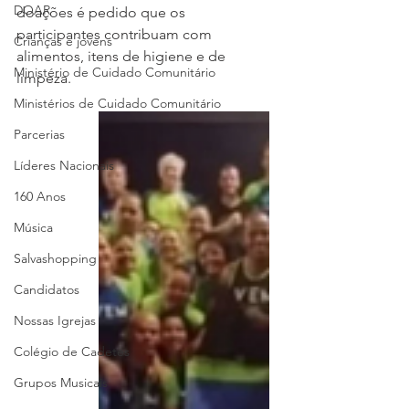
DOAR
doações é pedido que os 
participantes contribuam com 
Crianças e jovens
alimentos, itens de higiene e de 
Ministério de Cuidado Comunitário
limpeza. 
Ministérios de Cuidado Comunitário
Parcerias
Líderes Nacionais
160 Anos
Música
Salvashopping
Candidatos
Nossas Igrejas
Colégio de Cadetes
Grupos Musicais