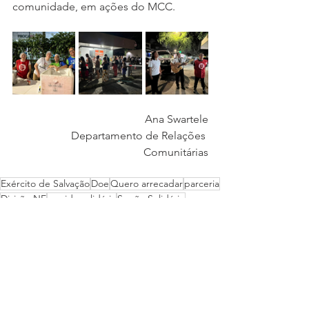
comunidade, em ações do MCC.
Ana Swartele
Departamento de Relações 
Comunitárias
Exército de Salvação
Doe
Quero arrecadar
parceria
Divisão NE
corrida solidária
Sopão Solidário
corrida beneficente
treino
equipes de corrida
Campanhas
DOAR
Ministério de Cuidado Comunitário