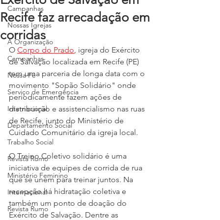
Campanhas
Recife faz arrecadação em
Nossas Igrejas
corridas
A Organização
O 
Corpo do Prado
, igreja do Exército 
Campanhas
de Salvação localizada em Recife (PE) 
tem uma parceria de longa data com o 
Nossa Fé
movimento "Sopão Solidário" onde 
Serviço de Emergência
periodicamente fazem ações de 
Internacional
distribuição e assistencialismo nas ruas 
de Recife, junto do Ministério de 
Departamento Social
Cuidado Comunitário da igreja local.
Trabalho Social
O Treino Coletivo solidário é uma 
Revista Rumo
iniciativa de equipes de corrida de rua 
Ministério Feminino
que se unem para treinar juntos. Na 
recepção há hidratação coletiva e 
Internacional
também um ponto de doação do 
Revista Rumo
Exército de Salvação. Dentre as 