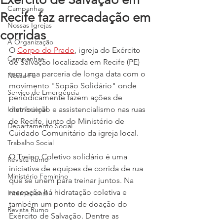
Campanhas
Recife faz arrecadação em
Nossas Igrejas
corridas
A Organização
O 
Corpo do Prado
, igreja do Exército 
Campanhas
de Salvação localizada em Recife (PE) 
tem uma parceria de longa data com o 
Nossa Fé
movimento "Sopão Solidário" onde 
Serviço de Emergência
periodicamente fazem ações de 
Internacional
distribuição e assistencialismo nas ruas 
de Recife, junto do Ministério de 
Departamento Social
Cuidado Comunitário da igreja local.
Trabalho Social
O Treino Coletivo solidário é uma 
Revista Rumo
iniciativa de equipes de corrida de rua 
Ministério Feminino
que se unem para treinar juntos. Na 
recepção há hidratação coletiva e 
Internacional
também um ponto de doação do 
Revista Rumo
Exército de Salvação. Dentre as 