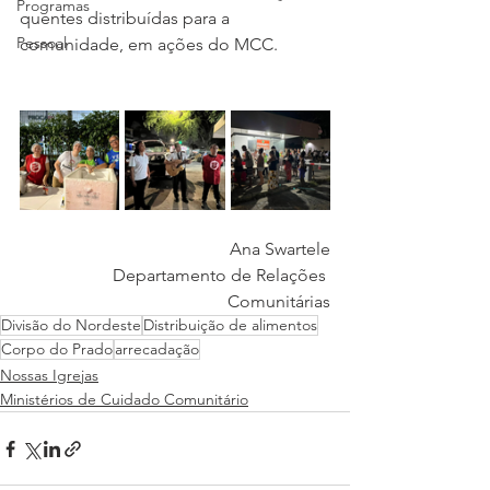
Programas
quentes distribuídas para a 
Pessoal
comunidade, em ações do MCC.
Ana Swartele
Departamento de Relações 
Comunitárias
Divisão do Nordeste
Distribuição de alimentos
Corpo do Prado
arrecadação
Nossas Igrejas
Ministérios de Cuidado Comunitário