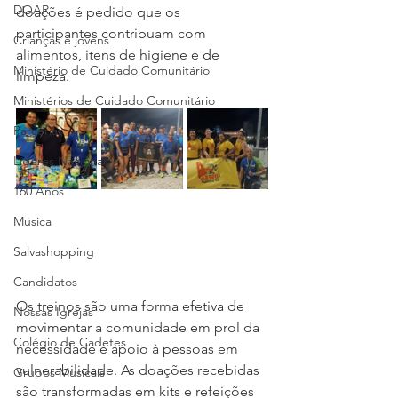
DOAR
doações é pedido que os 
participantes contribuam com 
Crianças e jovens
alimentos, itens de higiene e de 
Ministério de Cuidado Comunitário
limpeza.
Ministérios de Cuidado Comunitário
Parcerias
Líderes Nacionais
160 Anos
Música
Salvashopping
Candidatos
Os treinos são uma forma efetiva de 
Nossas Igrejas
movimentar a comunidade em prol da 
Colégio de Cadetes
necessidade e apoio à pessoas em 
vulnerabilidade. As doações recebidas 
Grupos Musicais
são transformadas em kits e refeições 