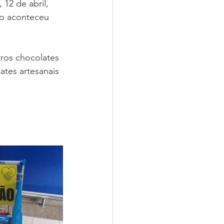
 12 de abril, 
Nossas Igrejas
ão aconteceu 
ros chocolates 
tes artesanais 