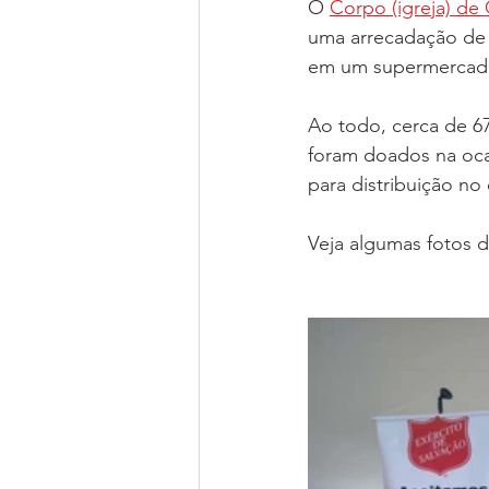
O 
Corpo (igreja) d
Parcerias
Líderes Nacionais
uma arrecadação de 
em um supermercado
Colégio de Cadetes
Grupos M
Ao todo, cerca de 6
foram doados na oca
para distribuição n
Veja algumas fotos 