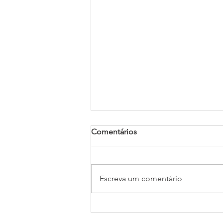
Comentários
Escreva um comentário
Como fazer um Legado
Solidário?