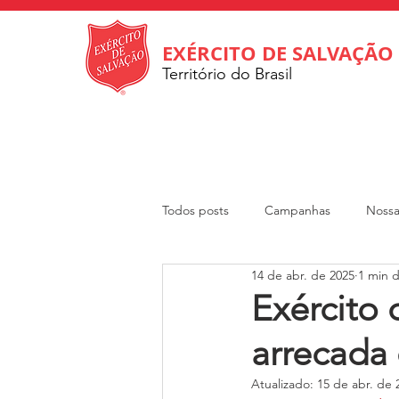
EXÉRCITO DE SALVAÇÃO
Território do Brasil
Todos posts
Campanhas
Nossa
14 de abr. de 2025
1 min d
Internacional
Departamento So
Exército
arrecada
Revista Rumo
DOAR
Cri
Atualizado:
15 de abr. de 