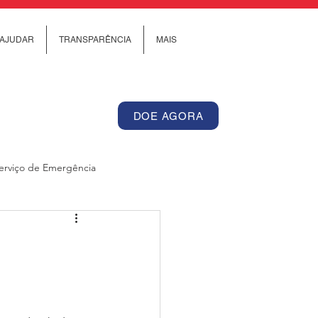
AJUDAR
TRANSPARÊNCIA
MAIS
DOE AGORA
erviço de Emergência
Internacional
os de Cuidado Comunitário