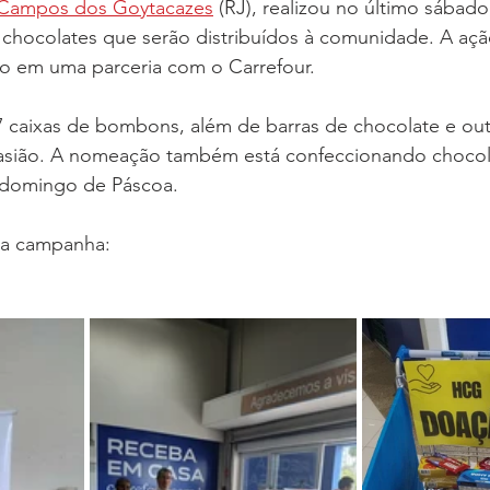
e Campos dos Goytacazes
 (RJ), realizou no último sábado,
160 Anos
Música
Salvashopping
Candidatos
chocolates que serão distribuídos à comunidade. A aç
 em uma parceria com o Carrefour.
usicais
Programas
Pessoal
7 caixas de bombons, além de barras de chocolate e out
sião. A nomeação também está confeccionando chocola
o domingo de Páscoa. 
da campanha: