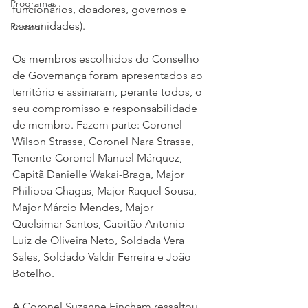
Programas
funcionários, doadores, governos e 
comunidades).
Pessoal
Os membros escolhidos do Conselho 
de Governança foram apresentados ao 
território e assinaram, perante todos, o 
seu compromisso e responsabilidade 
de membro. Fazem parte: Coronel 
Wilson Strasse, Coronel Nara Strasse, 
Tenente-Coronel Manuel Márquez, 
Capitã Danielle Wakai-Braga, Major 
Philippa Chagas, Major Raquel Sousa, 
Major Márcio Mendes, Major 
Quelsimar Santos, Capitão Antonio 
Luiz de Oliveira Neto, Soldada Vera 
Sales, Soldado Valdir Ferreira e João 
Botelho. 
A Coronel Suzanne Fincham ressaltou 