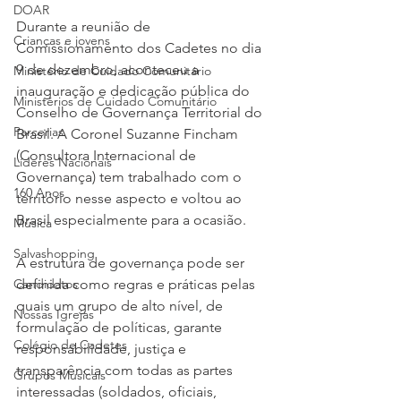
DOAR
Durante a reunião de 
Crianças e jovens
Comissionamento dos Cadetes no dia 
9 de dezembro, aconteceu a 
Ministério de Cuidado Comunitário
inauguração e dedicação pública do 
Ministérios de Cuidado Comunitário
Conselho de Governança Territorial do 
Parcerias
Brasil. A Coronel Suzanne Fincham 
(Consultora Internacional de 
Líderes Nacionais
Governança) tem trabalhado com o 
160 Anos
território nesse aspecto e voltou ao 
Brasil especialmente para a ocasião. 
Música
Salvashopping
A estrutura de governança pode ser 
Candidatos
definida como regras e práticas pelas 
quais um grupo de alto nível, de 
Nossas Igrejas
formulação de políticas, garante 
Colégio de Cadetes
responsabilidade, justiça e 
transparência com todas as partes 
Grupos Musicais
interessadas (soldados, oficiais, 