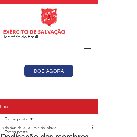
EXÉRCITO DE SALVAÇÃO
Território do Brasil
DOE AGORA
Post
Todos posts
18 de dez. de 2023
1 min de leitura
Todos posts
Dedicação dos membros