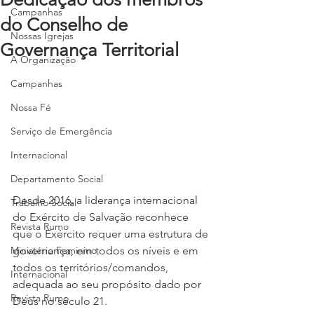
Campanhas
do Conselho de
Nossas Igrejas
Governança Territorial
A Organização
Campanhas
Nossa Fé
Serviço de Emergência
Internacional
Departamento Social
Desde 2016, a liderança internacional 
Trabalho Social
do Exército de Salvação reconhece 
Revista Rumo
que o Exército requer uma estrutura de 
Ministério Feminino
governança, em todos os níveis e em 
todos os territórios/comandos, 
Internacional
adequada ao seu propósito dado por 
Revista Rumo
Deus no século 21. 