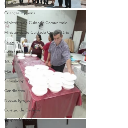
DOAR
Crianças e jovens
Ministério de Cuidado Comunitário
Ministérios de Cuidado Comunitário
Parcerias
Líderes Nacionais
160 Anos
Música
Salvashopping
Candidatos
Nossas Igrejas
Colégio de Cadetes
Grupos Musicais