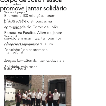
Campanhas
promove jantar solidário
Nossas Igrejas
Em média 100 refeições foram 
A Organização
preparadas e distribuídas na 
comunidade do Corpo de João 
Campanhas
Pessoa, na Paraíba. Além do jantar 
Nossa Fé
servido em marmitas, também foi 
oferecido água mineral e um 
Serviço de Emergência
"docinho" de sobremesa. 
Internacional
Departamento Social
A ação fez parte da Campanha Ceia 
Solidária. Veja fotos:
Trabalho Social
Revista Rumo
Ministério Feminino
Internacional
Revista Rumo