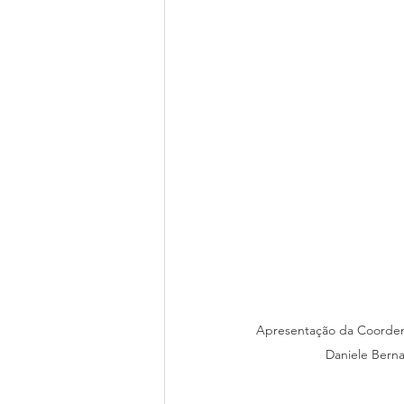
Parcerias
Líderes Nacionais
Colégio de Cadetes
Grupos M
Apresentação da Coorden
Daniele Berna