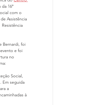
nica do 
Centro 
u da 16ª 
Nossas Igrejas
ocial com o 
de Assistência 
  Resistência 
Bernardi, foi 
vento e foi 
tura no 
ma: 
eção Social, 
". Em seguida 
ara a 
ncaminhadas à 