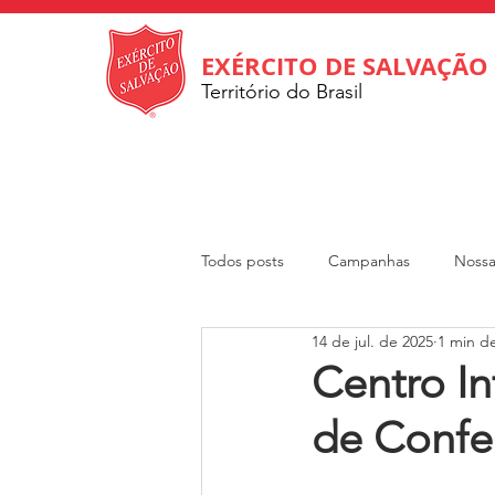
EXÉRCITO DE SALVAÇÃO
Território do Brasil
Todos posts
Campanhas
Nossa
14 de jul. de 2025
1 min de
Internacional
Departamento So
Centro In
de Confer
Revista Rumo
DOAR
Cri