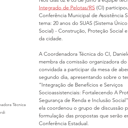
Nos dias 02 e 03 de julho a equipe téc
Integrado de Pelotas/RS
 (CI) participo
160 Anos
Música
Salvashopping
Candidatos
Conferência Municipal de Assistência S
tema: 20 anos do SUAS (Sistema Único 
Social) - Construção, Proteção Social e
usicais
Programas
Pessoal
da cidade. 
A Coordenadora Técnica do CI, Daniele 
membra da comissão organizadora do e
convidada a participar da mesa de aber
segundo dia, apresentando sobre o te
“Integração de Benefícios e Serviços 
Socioassistenciais: Fortalecendo A Prot
Segurança de Renda e Inclusão Social
adora Técnica 
ela coordenou o grupo de discussão p
rdi
formulação das propostas que serão e
Conferência Estadual. 