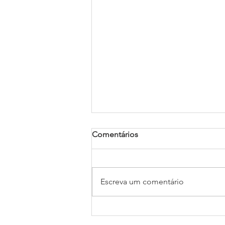
Comentários
Escreva um comentário
Como fazer um Legado
Solidário?