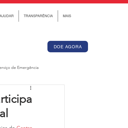
AJUDAR
TRANSPARÊNCIA
MAIS
DOE AGORA
erviço de Emergência
Internacional
rticipa
al
os de Cuidado Comunitário