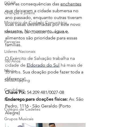
DOAR
com as consequências das 
enchentes
que deixaram a cidade submersa no 
Crianças e jovens
ano passado, enquanto outras tiveram 
Ministério de Cuidado Comunitário
suas casas destelhadas por este novo 
desastre. No momento, água e 
Ministérios de Cuidado Comunitário
alimentos são prioridade para essas 
Parcerias
famílias. 
Líderes Nacionais
O Exército de Salvação trabalha na 
160 Anos
cidade de 
Eldorado do Sul
 há mais de 
Música
35 anos. 
Sua doação pode fazer toda a 
diferença!
Salvashopping
Candidatos
Chave Pix:
 54.209.481/0027-08
Endereço para doações físicas: 
Av. São 
Nossas Igrejas
Pedro, 1116 - São Geraldo (Porto 
Colégio de Cadetes
Alegre)
Grupos Musicais