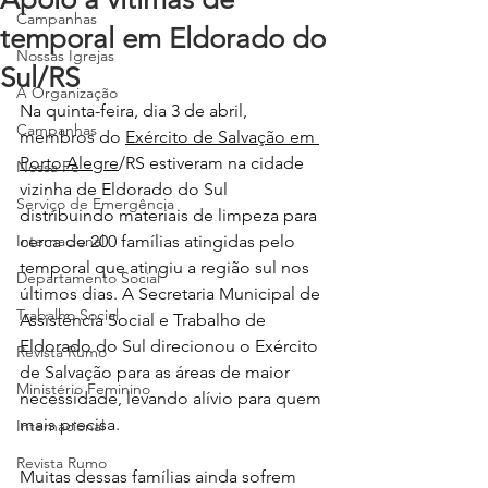
Campanhas
temporal em Eldorado do
Nossas Igrejas
Sul/RS
A Organização
Na quinta-feira, dia 3 de abril, 
Campanhas
membros do 
Exército de Salvação em 
Porto Alegre
/RS estiveram na cidade 
Nossa Fé
vizinha de Eldorado do Sul 
Serviço de Emergência
distribuindo materiais de limpeza para 
Internacional
cerca de 200 famílias atingidas pelo 
temporal que atingiu a região sul nos 
Departamento Social
últimos dias. A Secretaria Municipal de 
Trabalho Social
Assistência Social e Trabalho de 
Eldorado do Sul direcionou o Exército 
Revista Rumo
de Salvação para as áreas de maior 
Ministério Feminino
necessidade, levando alívio para quem 
mais precisa.
Internacional
Revista Rumo
Muitas dessas famílias ainda sofrem 