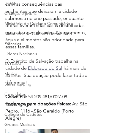
DOAR
com as consequências das 
enchentes
 que deixaram a cidade 
Crianças e jovens
submersa no ano passado, enquanto 
Ministério de Cuidado Comunitário
outras tiveram suas casas destelhadas 
por este novo desastre. No momento, 
Ministérios de Cuidado Comunitário
água e alimentos são prioridade para 
Parcerias
essas famílias.
Líderes Nacionais
O Exército de Salvação trabalha na 
160 Anos
cidade de 
Eldorado do Sul
 há mais de 
Música
35 anos. 
Sua doação pode fazer toda a 
diferença!
Salvashopping
Candidatos
Chave Pix:
 54.209.481/0027-08
Endereço para doações físicas: 
Av. São 
Nossas Igrejas
Pedro, 1116 - São Geraldo (Porto 
Colégio de Cadetes
Alegre)
Grupos Musicais