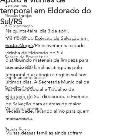
Campanhas
temporal em Eldorado do
Nossas Igrejas
Sul/RS
A Organização
Na quinta-feira, dia 3 de abril, 
Campanhas
membros do 
Exército de Salvação em 
Porto Alegre
/RS estiveram na cidade 
Nossa Fé
vizinha de Eldorado do Sul 
Serviço de Emergência
distribuindo materiais de limpeza para 
Internacional
cerca de 200 famílias atingidas pelo 
temporal que atingiu a região sul nos 
Departamento Social
últimos dias. A Secretaria Municipal de 
Trabalho Social
Assistência Social e Trabalho de 
Eldorado do Sul direcionou o Exército 
Revista Rumo
de Salvação para as áreas de maior 
Ministério Feminino
necessidade, levando alívio para quem 
mais precisa.
Internacional
Revista Rumo
Muitas dessas famílias ainda sofrem 