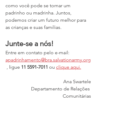
como você pode se tornar um 
padrinho ou madrinha. Juntos, 
podemos criar um futuro melhor para 
as crianças e suas famílias.
Junte-se a nós!
Entre em contato pelo e-mail: 
apadrinhamento@bra.salvationarmy.org
 , ligue 
11 5591-7011
 ou 
clique aqui.
Ana Swartele
Departamento de Relações 
Comunitárias
Exército de Salvação
APROSES
Doe
Projeto Integração
Ajudar crianças
Apadrinhamento
Padrinho
Madrinha
Campanhas