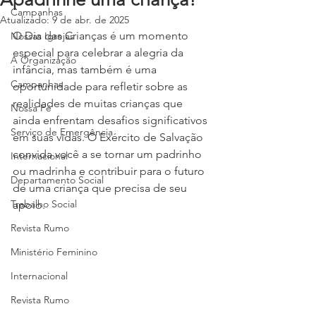
Campanhas
Atualizado:
9 de abr. de 2025
O Dia das Crianças é um momento 
Nossas Igrejas
especial para celebrar a alegria da 
A Organização
infância, mas também é uma 
Campanhas
oportunidade para refletir sobre as 
realidades de muitas crianças que 
Nossa Fé
ainda enfrentam desafios significativos 
Serviço de Emergência
em suas vidas. O Exército de Salvação 
convida você a se tornar um padrinho 
Internacional
ou madrinha e contribuir para o futuro 
Departamento Social
de uma criança que precisa de seu 
Trabalho Social
apoio.
Revista Rumo
Ministério Feminino
Internacional
Revista Rumo