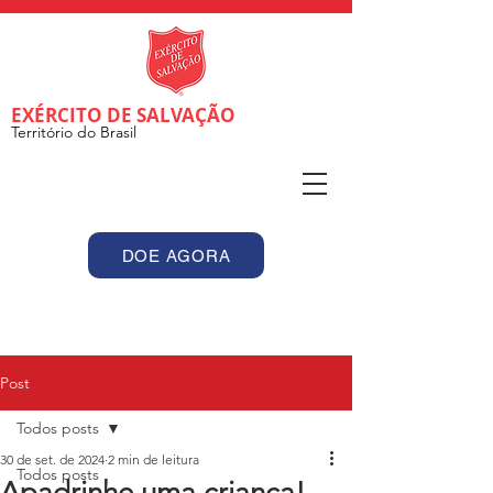
EXÉRCITO DE SALVAÇÃO
Território do Brasil
DOE AGORA
Post
Todos posts
30 de set. de 2024
2 min de leitura
Todos posts
Apadrinhe uma criança!