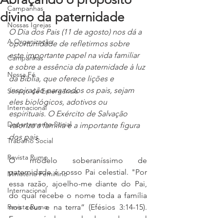
Campanhas
divino da paternidade
Nossas Igrejas
O Dia dos Pais (11 de agosto) nos dá a 
A Organização
oportunidade de refletirmos sobre 
este importante papel na vida familiar 
Campanhas
e sobre a essência da paternidade à luz 
Nossa Fé
da Bíblia, que oferece lições e 
inspiração para todos os pais, sejam 
Serviço de Emergência
eles biológicos, adotivos ou 
Internacional
espirituais. O Exército de Salvação 
Departamento Social
valoriza a família e a importante figura 
dos pais.
Trabalho Social
Revista Rumo
O modelo soberaníssimo de 
paternidade é nosso Pai celestial. "Por 
Ministério Feminino
essa razão, ajoelho-me diante do Pai, 
Internacional
do qual recebe o nome toda a família 
Revista Rumo
nos céus e na terra” (Efésios 3:14-15). 