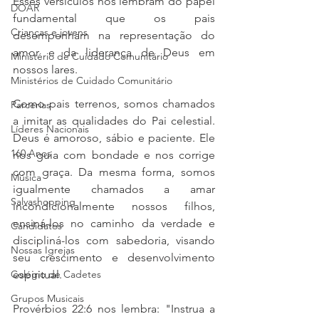
Esses versículos nos lembram do papel 
DOAR
fundamental que os pais 
Crianças e jovens
desempenham na representação do 
amor e da liderança de Deus em 
Ministério de Cuidado Comunitário
nossos lares.
Ministérios de Cuidado Comunitário
Como pais terrenos, somos chamados 
Parcerias
a imitar as qualidades do Pai celestial. 
Líderes Nacionais
Deus é amoroso, sábio e paciente. Ele 
160 Anos
nos guia com bondade e nos corrige 
com graça. Da mesma forma, somos 
Música
igualmente chamados a amar 
Salvashopping
incondicionalmente nossos filhos, 
ensiná-los no caminho da verdade e 
Candidatos
discipliná-los com sabedoria, visando 
Nossas Igrejas
seu crescimento e desenvolvimento 
Colégio de Cadetes
espiritual.
Grupos Musicais
Provérbios 22:6 nos lembra: "Instrua a 