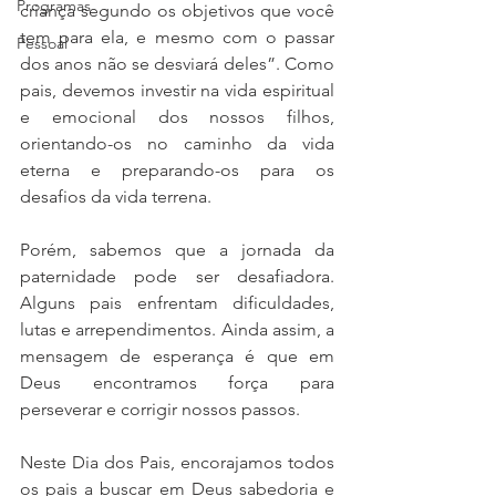
Programas
criança segundo os objetivos que você 
tem para ela, e mesmo com o passar 
Pessoal
dos anos não se desviará deles”. Como 
pais, devemos investir na vida espiritual 
e emocional dos nossos filhos, 
orientando-os no caminho da vida 
eterna e preparando-os para os 
desafios da vida terrena.
Porém, sabemos que a jornada da 
paternidade pode ser desafiadora. 
Alguns pais enfrentam dificuldades, 
lutas e arrependimentos. Ainda assim, a 
mensagem de esperança é que em 
Deus encontramos força para 
perseverar e corrigir nossos passos.
Neste Dia dos Pais, encorajamos todos 
os pais a buscar em Deus sabedoria e 