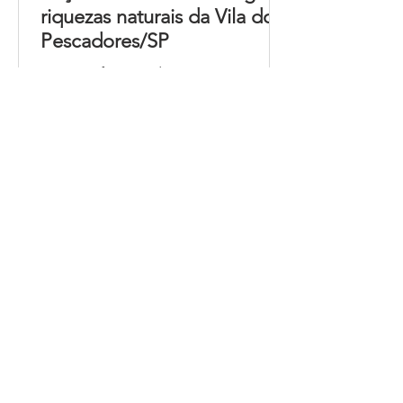
riquezas naturais da Vila dos
Pescadores/SP
Na sexta-feira, 29 de agosto e a
pedidos, novamente na terça-feira, 9
de setembro, crianças e adolescentes
do Centro Comunitário Vila dos...
1
/
5