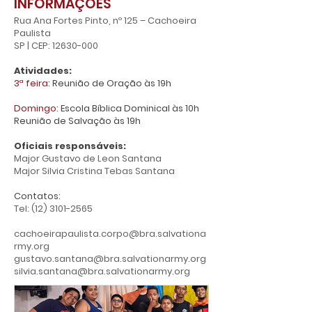
INFORMAÇÕES
Rua Ana Fortes Pinto, nº 125 – Cachoeira
Paulista
SP | CEP:
12630-000
Atividades:
3ª feira:
Reunião de Oração às 19h
Domingo:
Escola Bíblica Dominical às 10h
Reunião de Salvação às 19h
Oficiais responsáveis:
Major Gustavo de Leon Santana
Major Silvia Cristina Tebas Santana
Contatos:
Tel:
(12) 3101-2565
cachoeirapaulista.corpo@bra.salvationa
rmy.org
gustavo.santana@bra.salvationarmy.org
silvia.santana@bra.salvationarmy.org