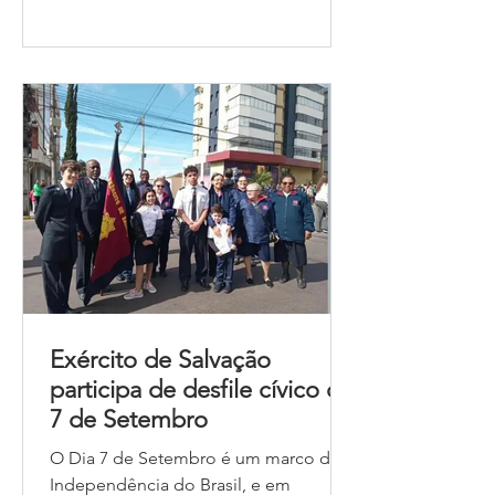
adultos voluntários) viveram um Dia
das Crianças especial no
Acampamento Estrela da Manhã - um
dia marcado por alegria, comunhão e
momentos inesquecíveis. A
programação incluiu momentos de
diversão n
Exército de Salvação
participa de desfile cívico de
7 de Setembro
O Dia 7 de Setembro é um marco da
Independência do Brasil, e em