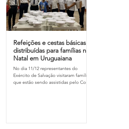
Refeições e cestas básicas
distribuídas para famílias no
Natal em Uruguaiana
No dia 11/12 representantes do
Exército de Salvação visitaram famílias
que estão sendo assistidas pelo Corpo
(Igreja) de Uruguaiana , no Rio Grande
do Sul. Na ocasião, moradores do
bairro União das Vilas foram
cadastrados a fim de que possam ter
um acompanhamento e suporte
contínuo também no ano de 2026. Ao