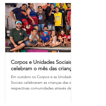
menos 100 refeições foram
distribuídas. No dia 23/12, voluntários
estiveram mais uma vez visitando as
famílias cadastradas que receberam
uma cesta básica para prover a cei
Corpos e Unidades Sociais
celebram o mês das crianças
Em outubro os Corpos e as Unidades
Sociais celebraram as crianças das suas
respectivas comunidades através de
diversas atividades. Confira algumas
delas! Nordeste Corpo Central de
Recife/PE Pelo segundo ano