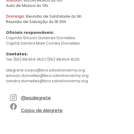
Sábado:
Escola Bíblica às 15h
Aula de Música às 13h
Domingo:
Reunião de Santidade às 9h
Reunião de Salvação às 18:30h
Oficiais responsáveis:
Capitão Ericson Guterres Dornelles
Capitã Sandra Marli Corrêa Dornelles
Contatos:
Tel:
(55) 98404-1821
|
(55) 98404-8210
alegrete.corpo@bra.salvationarmy.org
ericson.dornelles@bra.salvationarmy.org
sandra.dornelles@bra.salvationarmy.org
@esalegrete
Corpo de Alegrete