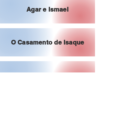
Agar e Ismael
O Casamento de Isaque
Os Filhos de Isaque
Isaque Abençoa Jacó e Esaú